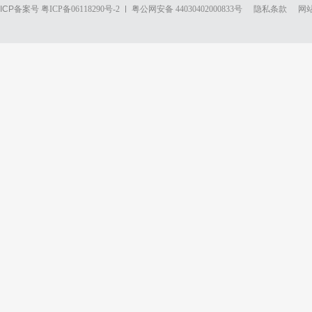
ICP备案号
粤ICP备06118290号-2
粤公网安备 44030402000833号
隐私条款
网