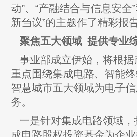
动”、“产融结合与信息安全
新刍议”的主题作了精彩报
聚焦五大领域 提供专业
事业部成立伊始，将根据
重点围绕集成电路、智能终
智慧城市五大领域为电子信
务。
一是针对集成电路领域，
成电路股权投资基金为企业