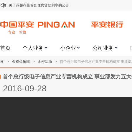
关于调整存量首套住房贷款利率的公告
关于修订《平安银行平安金积存业务协议书（个人）》的公告
关于修订《平安银行代理个人客户贵金属交易协议书》的公告
关于2021年劳动节期间代理贵金属业务风险提示的通知
首页
个人业务
小企业
公司业务
关于我行聚金宝交易软件升级更新的通知
关于加强代理贵金属业务风险防范的提示
>
金橙俱乐部
>
金橙活动
>
首个总行级电子信息产业专营机构成立 事业部
关于2020年端午节期间上金所代理业务调整合约保证金比例和涨跌幅度限制的
首个总行级电子信息产业专营机构成立 事业部发力五大
关于进一步加强代理贵金属业务风险防范的提示
2016-09-28
关于加强代理贵金属业务风险防范的提示
关于平安银行电子版信用卡更名为平安银行数字信用卡的公告