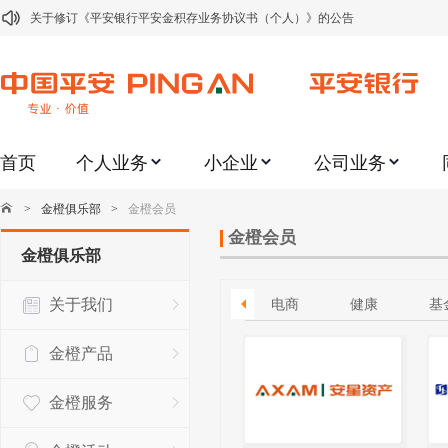
关于修订《平安银行平安金积存业务协议书（个人）》的公告
关于修订《平安银行代理个人客户贵金属交易协议书》的公告
关于2021年劳动节期间代理贵金属业务风险提示的通知
关于我行聚金宝交易软件升级更新的通知
首页
个人业务
小企业
公司业务
关于加强代理贵金属业务风险防范的提示
关于2020年端午节期间上金所代理业务调整合约保证金比例和涨跌幅度限制的
>
金橙俱乐部
>
金橙会员
关于进一步加强代理贵金属业务风险防范的提示
金橙会员
金橙俱乐部
关于加强代理贵金属业务风险防范的提示
关于我们
电子信息
证券
文旅
电商
健康
基
关于平安银行电子版信用卡更名为平安银行数字信用卡的公告
关于调整存量首套住房贷款利率的公告
金橙产品
金橙服务