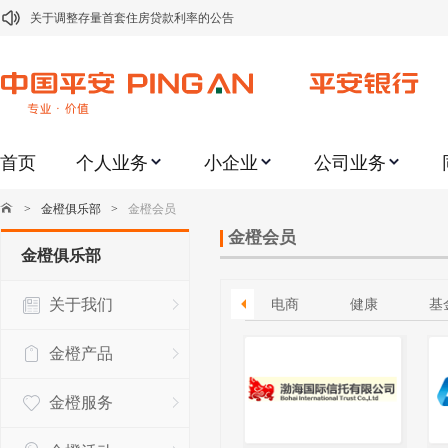
关于调整存量首套住房贷款利率的公告
关于修订《平安银行平安金积存业务协议书（个人）》的公告
关于修订《平安银行代理个人客户贵金属交易协议书》的公告
关于2021年劳动节期间代理贵金属业务风险提示的通知
首页
个人业务
小企业
公司业务
关于我行聚金宝交易软件升级更新的通知
关于加强代理贵金属业务风险防范的提示
>
金橙俱乐部
>
金橙会员
关于2020年端午节期间上金所代理业务调整合约保证金比例和涨跌幅度限制的
金橙会员
金橙俱乐部
关于进一步加强代理贵金属业务风险防范的提示
关于我们
电子信息
证券
文旅
电商
健康
基
关于加强代理贵金属业务风险防范的提示
关于平安银行电子版信用卡更名为平安银行数字信用卡的公告
金橙产品
金橙服务