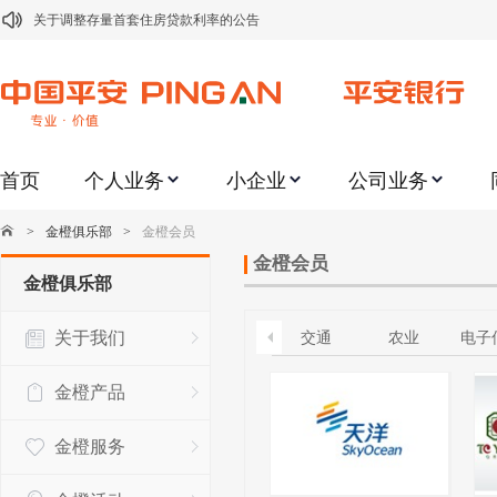
关于修订《平安银行平安金积存业务协议书（个人）》的公告
关于修订《平安银行代理个人客户贵金属交易协议书》的公告
关于2021年劳动节期间代理贵金属业务风险提示的通知
关于我行聚金宝交易软件升级更新的通知
首页
个人业务
小企业
公司业务
关于加强代理贵金属业务风险防范的提示
关于2020年端午节期间上金所代理业务调整合约保证金比例和涨跌幅度限制的
>
金橙俱乐部
>
金橙会员
关于进一步加强代理贵金属业务风险防范的提示
金橙会员
金橙俱乐部
关于加强代理贵金属业务风险防范的提示
关于我们
交通
农业
电子
关于平安银行电子版信用卡更名为平安银行数字信用卡的公告
金橙产品
金橙服务