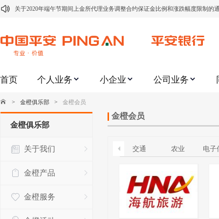
关于2020年端午节期间上金所代理业务调整合约保证金比例和涨跌幅度限制的
关于进一步加强代理贵金属业务风险防范的提示
关于加强代理贵金属业务风险防范的提示
关于平安银行电子版信用卡更名为平安银行数字信用卡的公告
首页
个人业务
小企业
公司业务
关于调整存量首套住房贷款利率的公告
关于修订《平安银行平安金积存业务协议书（个人）》的公告
>
金橙俱乐部
>
金橙会员
关于修订《平安银行代理个人客户贵金属交易协议书》的公告
金橙会员
金橙俱乐部
关于2021年劳动节期间代理贵金属业务风险提示的通知
关于我们
交通
农业
电子
关于我行聚金宝交易软件升级更新的通知
关于加强代理贵金属业务风险防范的提示
金橙产品
金橙服务