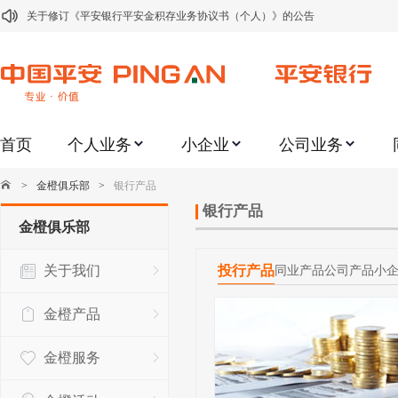
关于修订《平安银行平安金积存业务协议书（个人）》的公告
关于修订《平安银行代理个人客户贵金属交易协议书》的公告
关于2021年劳动节期间代理贵金属业务风险提示的通知
关于我行聚金宝交易软件升级更新的通知
首页
个人业务
小企业
公司业务
关于加强代理贵金属业务风险防范的提示
关于2020年端午节期间上金所代理业务调整合约保证金比例和涨跌幅度限制的
>
金橙俱乐部
>
银行产品
关于进一步加强代理贵金属业务风险防范的提示
银行产品
金橙俱乐部
关于加强代理贵金属业务风险防范的提示
关于我们
投行产品
同业产品
公司产品
小
关于平安银行电子版信用卡更名为平安银行数字信用卡的公告
关于调整存量首套住房贷款利率的公告
金橙产品
金橙服务