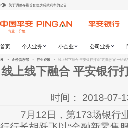
关于修订《平安银行平安金积存业务协议书（个人）》的公告
关于修订《平安银行代理个人客户贵金属交易协议书》的公告
关于2021年劳动节期间代理贵金属业务风险提示的通知
关于我行聚金宝交易软件升级更新的通知
首页
个人业务
小企业
公司业务
关于加强代理贵金属业务风险防范的提示
关于2020年端午节期间上金所代理业务调整合约保证金比例和涨跌幅度限制的
>
金橙俱乐部
>
行业资讯
>
线上线下融合 平安银行打造“更懂您”的一站
线上线下融合 平安银行
关于进一步加强代理贵金属业务风险防范的提示
关于加强代理贵金属业务风险防范的提示
关于平安银行电子版信用卡更名为平安银行数字信用卡的公告
时间： 2018-0
7月
12日，第173场银
行行长胡跃飞以“金融新零售