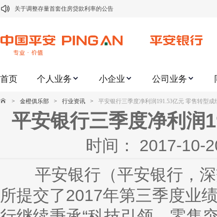
关于修订《平安银行平安金积存业务协议书（个人）》的公告
关于修订《平安银行代理个人客户贵金属交易协议书》的公告
关于2021年劳动节期间代理贵金属业务风险提示的通知
关于我行聚金宝交易软件升级更新的通知
首页
个人业务
小企业
公司业务
关于加强代理贵金属业务风险防范的提示
关于2020年端午节期间上金所代理业务调整合约保证金比例和涨跌幅度限制的
>
金橙俱乐部
>
行业资讯
>
平安银行三季度净利润191.53亿元 零售转型
平安银行三季度净利润19
关于进一步加强代理贵金属业务风险防范的提示
关于加强代理贵金属业务风险防范的提示
时间： 2017-1
关于平安银行电子版信用卡更名为平安银行数字信用卡的公告
关于调整存量首套住房贷款利率的公告
平安银行（平安银行，深
所提交了2017年第三季度业
行继续秉承“科技引领、零售