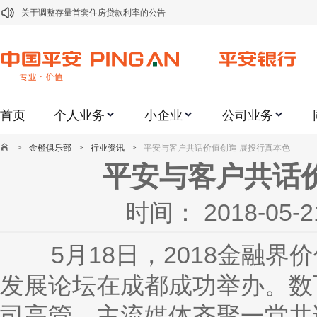
关于调整存量首套住房贷款利率的公告
关于修订《平安银行平安金积存业务协议书（个人）》的公告
关于修订《平安银行代理个人客户贵金属交易协议书》的公告
关于2021年劳动节期间代理贵金属业务风险提示的通知
首页
个人业务
小企业
公司业务
关于我行聚金宝交易软件升级更新的通知
关于加强代理贵金属业务风险防范的提示
>
金橙俱乐部
>
行业资讯
>
平安与客户共话价值创造 展投行真本色
关于2020年端午节期间上金所代理业务调整合约保证金比例和涨跌幅度限制的
平安与客户共话
关于进一步加强代理贵金属业务风险防范的提示
时间： 2018-0
关于加强代理贵金属业务风险防范的提示
关于平安银行电子版信用卡更名为平安银行数字信用卡的公告
5月18日，2018金融界价
发展论坛在成都成功举办。数
司高管、主流媒体齐聚一堂共