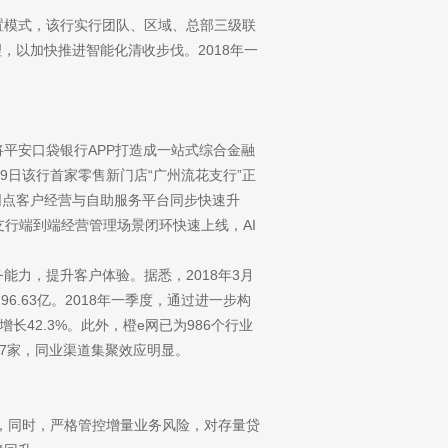
模式，该行实行团队、区域、总部三级联
，以加快推进智能化清收步伐。2018年一
将平安口袋银行APP打造成一站式综合金融
8月29日该行首家零售新门店“广州流花支行”正
，网点客户经营与自助服务平台同步快速升
做实支行端到端经营管理场景闭环快速上线，AI
能力，提升客户体验。据悉，
2018年3月
6.63亿。2018年一季度，通过进一步构
长42.3%。此外，橙e网已为986个行业
67家，同业渠道集聚效应明显。
，同时，严格管控增量业务风险，对存量贷