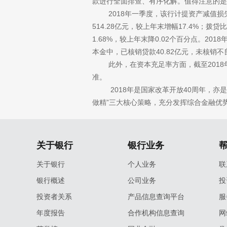
款进行全面排查、有序化解。值得注意的是
2018年一季度，该行计提资产减值损
514.28亿元，较上年末增幅17.4%；拨贷
1.68%，较上年末降0.02个百分点。20
本金中，已核销贷款40.82亿元，未核销不
此外，在资本充足率方面，截至
201
准。
2018年是国家改革开放
40周年，亦
做精”三大核心策略，充分发挥综合金融优
关于银行
银行业务
关于银行
个人业务
联
银行概述
公司业务
投
投资者关系
产品信息查询平台
服
年度报告
合作机构信息查询
网