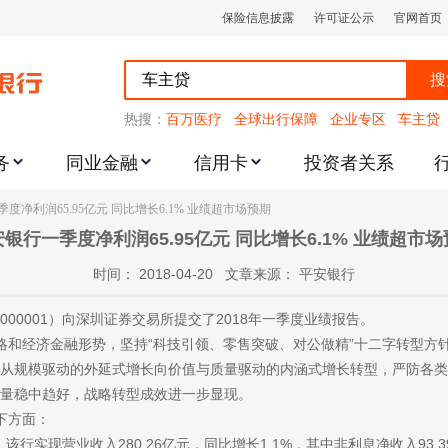
保险信息披露
许可证公示
官网首页
搜
热搜：
百万医疗
全球出行保障
企业专区
车主贷
务
同业金融
信用卡
投资者关系
跌幅度限制的通知
度净利润65.95亿元 同比增长6.1% 业绩超市场预期
银行一季度净利润65.95亿元 同比增长6.1% 业绩超市
时间： 2018-04-20 文章来源： 平安银行
000001）向深圳证券交易所提交了2018年一季度业绩报告。
和经济金融形势，坚持“科技引领、零售突破、对公做精”十二字转型方
从规模驱动的外延式增长向价值与质量驱动的内涵式增长转型，严防各类
量稳中趋好，战略转型成效进一步显现。
下方面：
，该行实现营业收入280.26亿元，同比增长1.1%，其中非利息净收入93