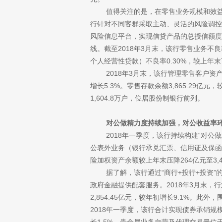
值得关注的是，在零售业务规模和效益持
行针对不同客群采取主动、灵活的风险调控
风险信息平台，实现信贷产品的总授信额度
线。截至2018年3月末，该行零售业务不
个人经营性贷款）不良率0.30%，较上年末
2018年
3月末，该行管理零售客户资产（
增长5.3%。零售存款余额3,865.29亿元
1,604.8万户，位居股份制银行前列。
对公做精力度持续加强，对公收益率环
2018年一季度，该行持续构建“对公做
公表外业务（银行承兑汇票、信用证及保函业务
险加权资产余额较上年末压降264亿元至3,
据了解，该行通过“商行
+投行+投资
政府金融提供配套服务。2018年3月末，行业
2,854.45亿元，较年初增长9.1%。
2018年一季度，该行合计实现债券承销规模