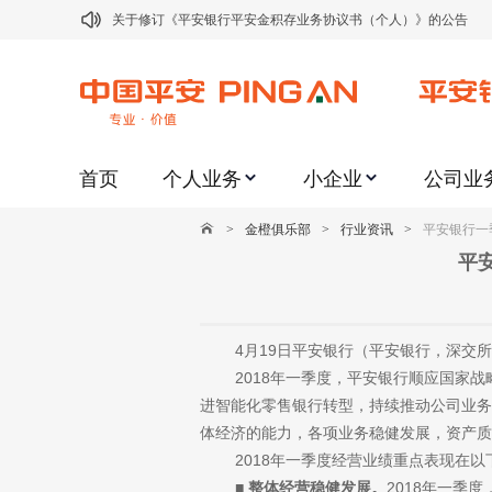
关于修订《平安银行平安金积存业务协议书（个人）》的公告
关于修订《平安银行代理个人客户贵金属交易协议书》的公告
关于2021年劳动节期间代理贵金属业务风险提示的通知
关于我行聚金宝交易软件升级更新的通知
首页
个人业务
小企业
公司业
关于加强代理贵金属业务风险防范的提示
关于2020年端午节期间上金所代理业务调整合约保证金比例和涨
>
金橙俱乐部
>
行业资讯
>
平安银行一季
关于进一步加强代理贵金属业务风险防范的提示
平安
关于加强代理贵金属业务风险防范的提示
关于平安银行电子版信用卡更名为平安银行数字信用卡的公告
4月19日平安银行（平安银行，深交所
关于调整存量首套住房贷款利率的公告
2018年一季度，平安银行顺应国家战略
进智能化零售银行转型，持续推动公司业务
体经济的能力，各项业务稳健发展，资产质
2018年一季度经营业绩重点表现在以
■
整体经营稳健发展。
2018年一季度