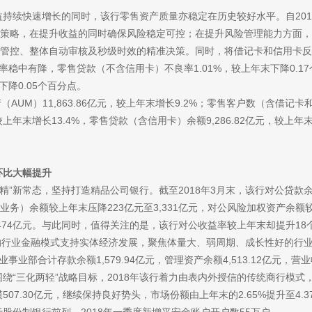
续快速增长的同时，该行零售资产质量亦稳定在历史较好水平。自
2
策略，在提升收益的同时确保风险稳定可控；在提升风险管理能力方面，该
管控、整体自动审核及秒级时效的精准决策。同时，将借记卡和信用卡反
良率稳中有降，零售贷款（不含信用卡）不良率1.01%，较上年末下降0.
下降0.05个百分点。
AUM）11,863.86亿元，较上年末增长9.2%；零售客户数（含借记卡和
，较上年末增长13.4%，零售贷款（含信用卡）余额9,286.82亿元，较上
比大幅提升
精”新常态，坚持打造精品公司银行。截至
2018年3月末，该行对公贷款余
）余额较上年末压降223亿元至3,331亿元，对公风险加权资产余额较上
474亿元。与此同时，值得关注的是，该行对公收益率较上年末却提升18个
”的行业金融模式支持实体经济发展，聚焦体量大、弱周期、成长性好的行业
事业部合计存款余额1,579.94亿元，管理资产余额4,513.12亿元，营
此外，围绕“三化两轻”战略目标，2018年该行着力由表内外授信的传统商行模
507.30亿元，继续保持良好势头，市场份额由上年末的2.65%提升至4.3