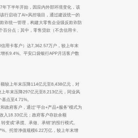
017年下半年开始，因应内外部环境变化，该
行启动了AI+风控项目，通过建设统一的
欺诈统一管理，构建大零售企业级反欺诈防
17个百分点；其中，零售贷款（不含信用卡、
信用卡客户）达7,362.57万户，较上年末
年末增长9.4%。平安口袋银行APP月活客户数
额较上年末压降114亿元至8,438亿元，对
年末压降297亿元至8,213亿元，同业风
基点至4.71%。
和政府客户，通过“平台+产品+服务”模式为
业收入18.33亿元；政府客户存款余额
式，转变成“承揽、承做、承销”的投行模式。
7%。托管净值规模6.22万亿，较上年末增