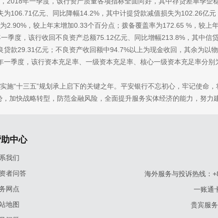
，
2018年一季度，该行资产质量各项指标全面向好，其中存贷差单季企
失为
106.71亿元、同比降幅14.2%，其中计提贷款减值损失为102.26
比为2.90%，较上年末增加0.33个百分点；拨备覆盖率为172.65 %，较
18年一季度，该行收回不良资产总额75.12亿元、同比增幅213.8%，其中
良贷款29.31亿元；不良资产收回额中94.7%以上为现金收回，其余为以
8年一季度，该行资本充足率、一级资本充足率、核心一级资本充足率分别为11.
是实施“十三五”规划承上启下的关键之年。平安银行不忘初心，牢记使命，
势，加快战略转型，防范金融风险，全面提升服务实体经济的能力，努力
帮助中心
系我们
资者问答
海外服务与投诉热线：+86-9
务网点
一账通卡
站地图
贵宾服务与