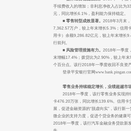
手续费收入的增加；非利息净收入占比为33.3
元，同比增长6.1%，盈利能力保持稳定。
■
零售转型成效显著。
2018年3月
7,362.57万户，较上年末增长5.3%；信
用卡）余额9,286.82亿元，较上年末增长9
行前列。
■
风险管理措施有力。
2018年一季度
末增幅17.4%；拨贷比为2.90%，较上年末
个百分点。该行2018年一季度收回不良资产总
登录平安银行官网
www.bank.pingan.c
零售业务持续稳定增长，业绩超越市
2018年一季度，该行零售业务实现持
卡476.20万张，同比增长139.6%。信
展，促进金融资源的“脱虚向实”，该行新
微企业的支持力度，促进个贷业务的健康可持续
2018年一季度，该行汽车金融业务贷款新发放
先。