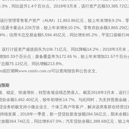
%，同比提升1.4个百分点。2018年3月末，该行资产总额33,385.72亿
末，该行管理零售客户资产（AUM）11,863.86亿元，较上年末增长9.2
用卡流通卡量达4,226万张，较上年末增长10.2%。零售存款余额3,865.2
.4%；信用卡总交易金额5,594.45亿元，同比增长85.2%，平安口袋银行A
，该行计提资产减值损失为106.71亿元、同比降幅14.2%；2018年3月
增加0.33个百分点；拨备覆盖率为172.65 %，较上年末增加21.57个百分
额75.12亿元、同比增幅213.8%。
om
或巨潮网www.cninfo.com.cn
可以查阅报告和公告全文。
场预期
续、稳定、快速增长，转型各项业绩态势喜人。截至
2018年3月末，该
用卡贷款余额3,482.40亿元，较年初增长14.7%。与此同时，为支持普
一贷业务积极支持小微企业主、个体工商户等客户，解决该类客群在经营
发展，2018年一季度，新一贷贷款新发放额284.56亿元，期末余额1,3
额364.74亿元，同比增长67.0%；汽车贷款余额1,388.68亿元，较