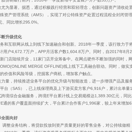
于股份制银行前列，2018年一季度新增平安金账户开户数55万户。
为显著。据悉，通过积极践行经营和双轻理念，创新问题资产清收处置
殊资产管理系统（
AMS），实现了对公特殊资产处置过程流程全封闭管理
、同比增长295.0%。
断升级优化
务和互联网从线上到线下加速融合和创新。
2018年一季度，该行致力于
用户4,672.7万户，APP月活客户数1,604.8万户。同时，自2017年
1家新门店陆续开业，11家门店开业筹备中。在网点硬件不断加强的同时
O(ONLINE MERGE OFFLINE)线上线下工具融合联动。同时，
的价值和风险等级，挖掘客户商机，增加客户触点。
量，持续推进业务平台的优化升级与智能改造，进一步增强产品及服务
（SAS），已上线保理商及上下游买卖方客户6,916户，累计出单量19
跨境综合金融服务，跨境E平台累计线上交易规模达1,389.30亿元，同比增
E通的客户覆盖面持续扩大，平台累计合作客户1,996家，较上年末增加
全面向好
、调整业务结构，将贷款投放到资产质量更好的零售业务，对公持续做精