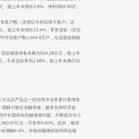
元，较上年末增长2.8%。净利润65.95亿
%，零售客户数（含借记卡和信用卡客户）达
9亿元，较上年末增长13.4%，零售贷款（含信
PP月活客户数1,604.8万户，位居股份制银
末，贷款减值准备余额为514.28亿元，较上年
点；不良贷款率为1.68%，较上年末降0.02
行三大尖兵产品之一的信用卡业务累计新增发
惠金融，缓解小微企业融资难，服务实体经济发
过程中长期存在的融资难问题，不断提升对小
80.07亿元，不良率0.60%。此外，截至
上年末增幅6.4%，市场份额继续保持同业领