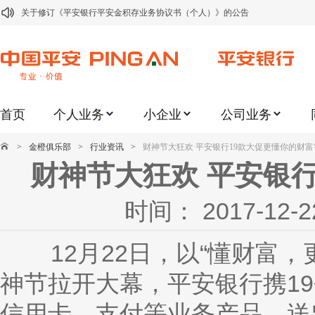
关于修订《平安银行平安金积存业务协议书（个人）》的公告
关于修订《平安银行代理个人客户贵金属交易协议书》的公告
关于2021年劳动节期间代理贵金属业务风险提示的通知
关于我行聚金宝交易软件升级更新的通知
首页
个人业务
小企业
公司业务
关于加强代理贵金属业务风险防范的提示
关于2020年端午节期间上金所代理业务调整合约保证金比例和涨跌幅度限制的
>
金橙俱乐部
>
行业资讯
>
财神节大狂欢 平安银行19款大促更懂你的财富
关于进一步加强代理贵金属业务风险防范的提示
财神节大狂欢 平安银
关于加强代理贵金属业务风险防范的提示
时间： 2017-1
关于平安银行电子版信用卡更名为平安银行数字信用卡的公告
关于调整存量首套住房贷款利率的公告
12月
22日，以“懂财富
神节拉开大幕，平安银行携1
信用卡、支付等业务产品，送