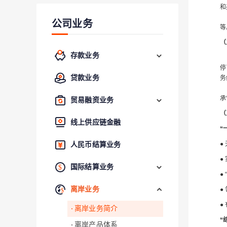
和
公司业务
等
（
存款业务
停
贷款业务
务
承
贸易融资业务
（
线上供应链金融
“
●
人民币结算业务
●
国际结算业务
●
离岸业务
●
●
离岸业务简介
“
离岸产品体系