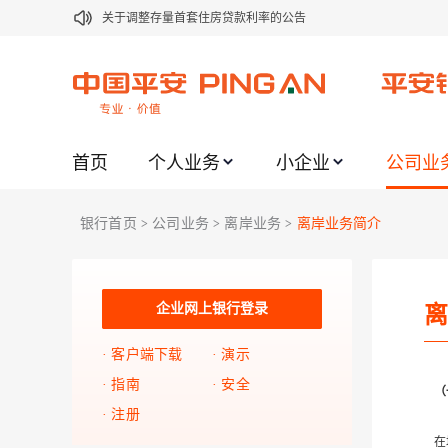
关于调整存量首套住房贷款利率的公告
关于修订《平安银行平安金积存业务协议书（个人）》的公告
关于修订《平安银行代理个人客户贵金属交易协议书》的公告
关于2021年劳动节期间代理贵金属业务风险提示的通知
首页
个人业务
小企业
公司业
关于我行聚金宝交易软件升级更新的通知
关于加强代理贵金属业务风险防范的提示
银行首页
公司业务
离岸业务
离岸业务简介
>
>
>
关于2020年端午节期间上金所代理业务调整合约保证金比例和涨
关于进一步加强代理贵金属业务风险防范的提示
关于加强代理贵金属业务风险防范的提示
企业网上银行登录
离
关于平安银行电子版信用卡更名为平安银行数字信用卡的公告
客户端下载
演示
指南
安全
（
注册
在