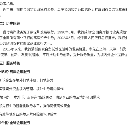
办事机构。
近年来，根据金融监管政策的调整，离岸金融服务范围也逐步扩展到符合监管政策
。
二）历史回顾
我行离岸业务源于原深圳发展银行。1996年8月，我行成为“全国离岸银行业务规范
了全国所有商业银行的离岸资产业务；2002年6月，经中国人民银行总行批准，我
经营牌照仅有的四家商业银行之一。
2015年以来，我行紧抓国家自贸试验区战略的发展机遇，率先在上海、天津、前
“变革、创新、发展”的理念，不断推动业务创新，提升服务质量，为境内外企业提供
三）服务特色
一站式”离岸金融服务
 无论企业在境外何地注册、何地经营
 实现境外资金境内管理、境外业务境内操作
 “境内外、本外币、离在岸”高效联动，满足企业跨境及境外金融需求
 领先行业的智能化服务水平，操作简便高效安全
 有效降低企业跨境运营风险和管理成本
综合化”全球金融服务