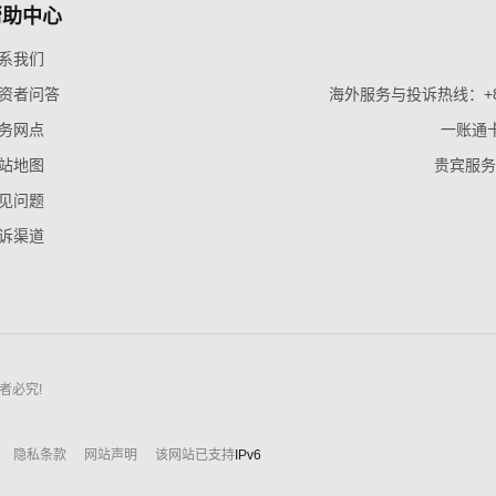
帮助中心
系我们
资者问答
海外服务与投诉热线：+86-9
务网点
一账通卡
站地图
贵宾服务与
见问题
诉渠道
者必究!
隐私条款
网站声明
该网站已支持
IPv6