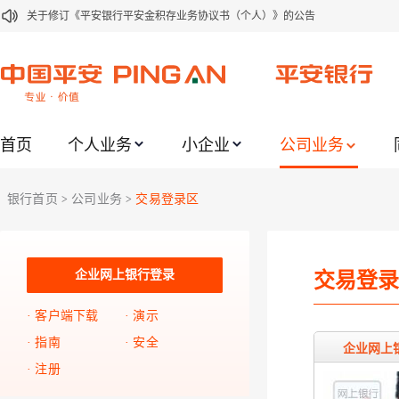
关于修订《平安银行平安金积存业务协议书（个人）》的公告
关于修订《平安银行代理个人客户贵金属交易协议书》的公告
关于2021年劳动节期间代理贵金属业务风险提示的通知
关于我行聚金宝交易软件升级更新的通知
首页
个人业务
小企业
公司业务
关于加强代理贵金属业务风险防范的提示
关于2020年端午节期间上金所代理业务调整合约保证金比例和涨跌幅度限制的
银行首页
公司业务
交易登录区
>
>
关于进一步加强代理贵金属业务风险防范的提示
关于加强代理贵金属业务风险防范的提示
关于平安银行电子版信用卡更名为平安银行数字信用卡的公告
企业网上银行登录
交易登录
关于调整存量首套住房贷款利率的公告
客户端下载
演示
指南
安全
企业网上
注册