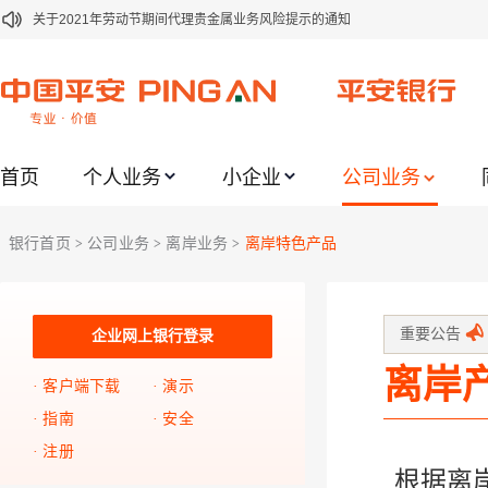
关于2021年劳动节期间代理贵金属业务风险提示的通知
关于我行聚金宝交易软件升级更新的通知
关于加强代理贵金属业务风险防范的提示
关于2020年端午节期间上金所代理业务调整合约保证金比例和涨跌幅度限制的
首页
个人业务
小企业
公司业务
关于进一步加强代理贵金属业务风险防范的提示
关于加强代理贵金属业务风险防范的提示
银行首页
公司业务
离岸业务
离岸特色产品
>
>
>
关于平安银行电子版信用卡更名为平安银行数字信用卡的公告
关于调整存量首套住房贷款利率的公告
关于修订《平安银行平安金积存业务协议书（个人）》的公告
重要公告
企业网上银行登录
离岸
关于修订《平安银行代理个人客户贵金属交易协议书》的公告
客户端下载
演示
指南
安全
注册
根据离