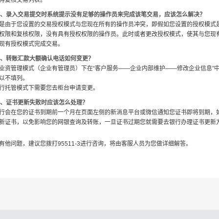
待复核交易列表。
8、录入交易提交时系统提示没有足够的操作员来完成该笔交易，应该怎么解决？
是由于您设置的交易授权模式与您现在所有的操作员冲突，即假如您设置的授权模式是
权限和复核权限，没有具有授权权限的操作员。此时或者更改授权模式，使其与您现
现有授权模式完成交易。
9、转账汇款大额确认电话如何变更？
业资管理模式（企业有管理员）下在“客户服务——企业内部维护——修改企业信息”
以不填列。
行托管模式下需要您去柜台申请变更。
0、证书更新失败时应该怎么处理？
行会在您的证书到期前一个月在页面左侧的新消息平台或微信通知您证书即将到期，
新证书，以免影响您的网银查询及转账，一旦证书过期您就需要去银行办理证书更新
有他问题，建议您拨打95511-3进行咨询，将由客服人员为您做详细解答。