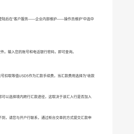
陆后在“客户服务——企业内部维护——操作员维护”中选中
控件。输入您的账号和电话银行密码，即可查询。
账号扣取等值USD5作为汇款手续费，当汇款费用选择为“收款
都可以选择境内跨行汇款途径，这取决于该汇入行是否加入
询不到，请您与开户行联系，通过柜台交单的方式提交汇款申