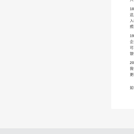
入
1
这
入
照
1
企
可
银
2
我
更
如