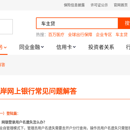
保险信息披露
许可证公示
官网首页
搜
热搜：
百万医疗
全球出行保障
企业专区
车主贷
务
同业金融
信用卡
投资者关系
解答
跌幅度限制的通知
岸网上银行常见问题解答
一）登陆篇：
、网银登录用户名遗失怎么办？
业自管理模式下，管理员用户名遗失需要去开户分行查询，操作员用户名遗失只需管理