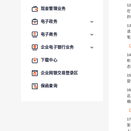
1
现金管理业务
在
的
电子政务
1
请
电子商务
笔
（
企业电子银行业务
1
下载中心
柜
态
企业网银交易登录区
1
提
保函查询
1
这
横
（
1
复