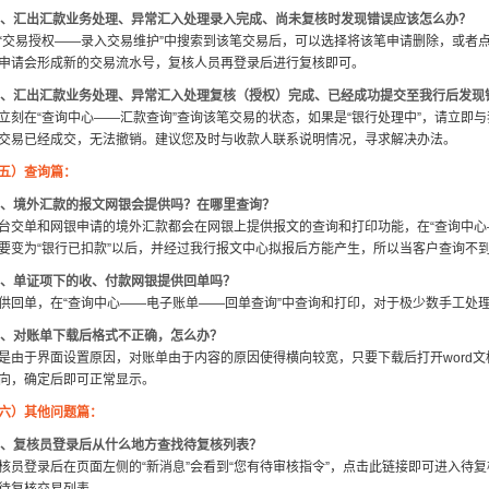
2、汇出汇款业务处理、异常汇入处理录入完成、尚未复核时发现错误应该怎么办？
“交易授权——录入交易维护”中搜索到该笔交易后，可以选择将该笔申请删除，或者
申请会形成新的交易流水号，复核人员再登录后进行复核即可。
3、汇出汇款业务处理、异常汇入处理复核（授权）完成、已经成功提交至我行后发现
立刻在“查询中心——汇款查询”查询该笔交易的状态，如果是“银行处理中”，请立即
交易已经成交，无法撤销。建议您及时与收款人联系说明情况，寻求解决办法。
五）查询篇：
4、境外汇款的报文网银会提供吗？在哪里查询？
台交单和网银申请的境外汇款都会在网银上提供报文的查询和打印功能，在“查询中心
要变为“银行已扣款”以后，并经过我行报文中心拟报后方能产生，所以当客户查询不
5、单证项下的收、付款网银提供回单吗？
供回单，在“查询中心——电子账单——回单查询”中查询和打印，对于极少数手工处
6、对账单下载后格式不正确，怎么办？
是由于界面设置原因，对账单由于内容的原因使得横向较宽，只要下载后打开word文
向，确定后即可正常显示。
六）其他问题篇：
7、复核员登录后从什么地方查找待复核列表？
核员登录后在页面左侧的“新消息”会看到“您有待审核指令”，点击此链接即可进入待