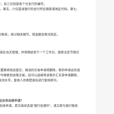
FT号，后三位则是各个分支行的编号。
代码，第五、六位是该银行的总行所在国家或地区代码，第七、
行联系，商讨相关细节，视金额及情况而定。
不承诺在当天受理，并将顺延到下一个工作日，国家法定节假日
关要素修改后提交，错误的交易申请将删除，新的申请会形成
”中搜索到该笔交易，后可以选择将该笔外汇买卖申请删除，
易流水号，复核人员再登录后进行复核即可。
起业务后续申请？
的后续申请，若交易状态是“银行处理中”，请立即与我行联系