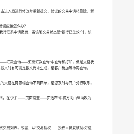
点击进入后进行修改并重新提交，错误的交易申请将删除，新
错误应该怎么办？
与我行联系申请撤销，当该笔交易状态是“银行已生效”时，该
——汇款查询——汇出汇款查询”中查询和打印，但是交易状
到报文时有可能是报文尚未生成，请客户稍加等待再查询。
理的交易在网银端查询不到回单，请您及时与开户分行联系。
档，在“文件——页面设置——页边距”中将方向由纵向改为
复核交易列表。或者，从“交易授权——授权人员复核授权”进