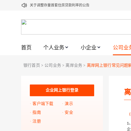
关于调整存量首套住房贷款利率的公告
关于修订《平安银行平安金积存业务协议书（个人）》的公告
关于修订《平安银行代理个人客户贵金属交易协议书》的公告
关于2021年劳动节期间代理贵金属业务风险提示的通知
首页
个人业务
小企业
公司业
关于我行聚金宝交易软件升级更新的通知
关于加强代理贵金属业务风险防范的提示
银行首页
公司业务
离岸业务
离岸网上银行常见问题
>
>
>
关于2020年端午节期间上金所代理业务调整合约保证金比例和涨
关于进一步加强代理贵金属业务风险防范的提示
关于加强代理贵金属业务风险防范的提示
企业网上银行登录
离
关于平安银行电子版信用卡更名为平安银行数字信用卡的公告
客户端下载
演示
指南
安全
（
注册
1
企