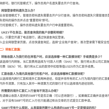
询即可。银行托管模式下，操作员用户名遗失要去开户行查询。
、网银登录密码遗失怎么办？
业自管理模式下，管理员密码遗失需要去开户分行查询，操作员密码遗失只需管理员登
失密码的操作员并点击“重置密码”即可。
行托管模式下，操作员密码遗失要去开户行申请重置密码。
、UKEY不在身边，能否查询我的账户余额和明细？
以。只要您开通了电话银行，通过快速查询区登录。
入企业网银登录页面，点击快速查询区，选择“企业账户查询”。首次登录需下载安全
二）转账汇款篇：
、转账收款人为我行的在岸客户时，应该选择哪一种汇款模块呢？手续费是多少？
该选择行内转账，当汇款费用选择为“付款人付费（SHA）”时，我行将从贵公司汇款
付费（BEN）”时，我行将从汇出的款项中扣取等值USD5作为汇款手续费。
、汇款收款人为境内其他银行的客户时，应该选择哪种汇款模块呢？
以选择境内跨行汇款和境外汇款两种途径，但是并非所有的汇入行为境内银行的汇款
内外币清算，只有加入其中一种清算方式的银行才可以选择境内途径划转。
、所需要的境外汇款汇入行查询不到怎么办呢？
先请确认收款人提供的SWIFT号是否正确（可以咨询银行），如果确实正确并且查
。对于没有SWIFT号的汇入行也只能通过柜台交单的方式提交汇款申请。
、SWIFT号有什么规则，从表面能判断什么构造的SWIFT号一定是错误的吗？