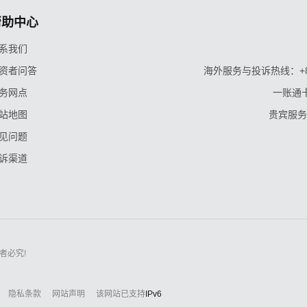
帮助中心
系我们
资者问答
海外服务与投诉热线：+86-9
务网点
一账通卡
站地图
贵宾服务与
见问题
诉渠道
者必究!
隐私条款
网站声明
该网站已支持
IPv6