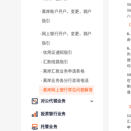
S
S
离岸账户开户、变更、销户
八
指引
（
网上银行开户、变更、销户
8
由
指引
9
信用证通知指引
外
我
汇款线路指引
均
离岸汇款业务申请表格
1
离岸业务各分行咨询电话
在
新
离岸网上银行常见问题解答
或
对公代销业务
（
投资银行业务
1
汇
托管业务
申