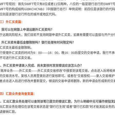
WIFT号规则：首先SWIFT号只有8位或者11位两种，八位的一般是银行总行的SWI
WIFT号的构成结构以BKCHCNBJ（中国银行总行）举例说明：前四位是该银行的
位则是该银行总行所在的城市或地区代码。
三）外汇买卖篇：
、我可以在网银上申请远期外汇买卖吗？
于远期风险较大，我们目前不支持网银申请外汇买卖，如果有需要可以直接与开户分
、外汇买卖有最低金额限制吗？银行处理有时间限定吗？
汇买卖无最低金额限制。
行受理外汇买卖的时间为9：00——16：00，晚16：00后提交的交易申请，我行
不可进行外汇买卖交易。
0、外汇买卖申请录入完成、尚未复核时发现错误应该怎么办？
“离岸业务——外汇买卖——外汇买卖交易修改”中搜索到该笔交易，点击进入后将相
的交易流水号，复核人员再登录后进行复核即可。或者在“交易授权——录入交易维护
者点击进入后进行修改并重新提交，错误的交易申请将删除，新的申请会形成新的交
四）汇款业务查询查复篇：
1、汇出汇款业务处理可以查到该笔已提交的错误汇款，为什么明细中无可操作按钮发
出汇款业务处理仅在该笔交易状态是“银行已生效”或者“银行已扣款”时才能发起业务
请撤销汇款。