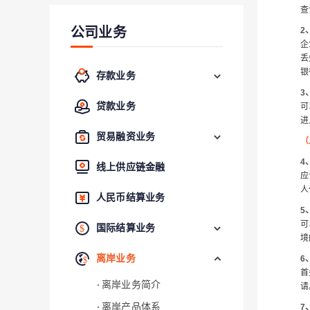
查
公司业务
2
企
丢
银
存款业务
3
贷款业务
可
进
贸易融资业务
（
4
线上供应链金融
应
人
人民币结算业务
5
可
国际结算业务
境
离岸业务
6
首
离岸业务简介
请
离岸产品体系
7