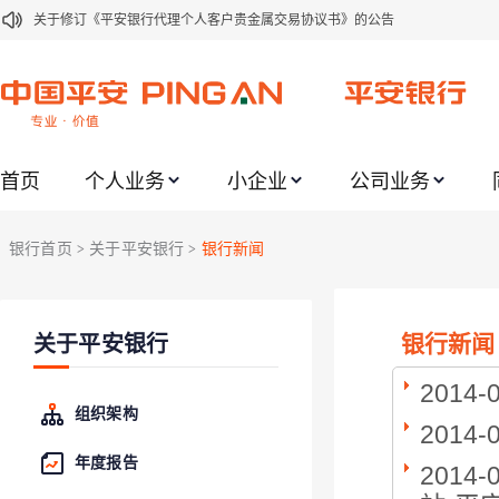
关于修订《平安银行代理个人客户贵金属交易协议书》的公告
关于2021年劳动节期间代理贵金属业务风险提示的通知
关于我行聚金宝交易软件升级更新的通知
关于加强代理贵金属业务风险防范的提示
首页
个人业务
小企业
公司业务
关于2020年端午节期间上金所代理业务调整合约保证金比例和涨跌幅度限制的
关于进一步加强代理贵金属业务风险防范的提示
银行首页
关于平安银行
银行新闻
>
>
关于加强代理贵金属业务风险防范的提示
关于平安银行电子版信用卡更名为平安银行数字信用卡的公告
银行新闻
关于平安银行
关于调整存量首套住房贷款利率的公告
关于修订《平安银行平安金积存业务协议书（个人）》的公告
2014-
组织架构
2014-
年度报告
2014-