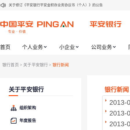
关于修订《平安银行平安金积存业务协议书（个人）》的公告
关于修订《平安银行代理个人客户贵金属交易协议书》的公告
关于2021年劳动节期间代理贵金属业务风险提示的通知
关于我行聚金宝交易软件升级更新的通知
首页
个人业务
小企业
公司业务
关于加强代理贵金属业务风险防范的提示
关于2020年端午节期间上金所代理业务调整合约保证金比例和涨跌幅度限制的
银行首页
关于平安银行
银行新闻
>
>
关于进一步加强代理贵金属业务风险防范的提示
关于加强代理贵金属业务风险防范的提示
银行新闻
关于平安银行
关于平安银行电子版信用卡更名为平安银行数字信用卡的公告
关于调整存量首套住房贷款利率的公告
2013-
组织架构
2013-
年度报告
2013-