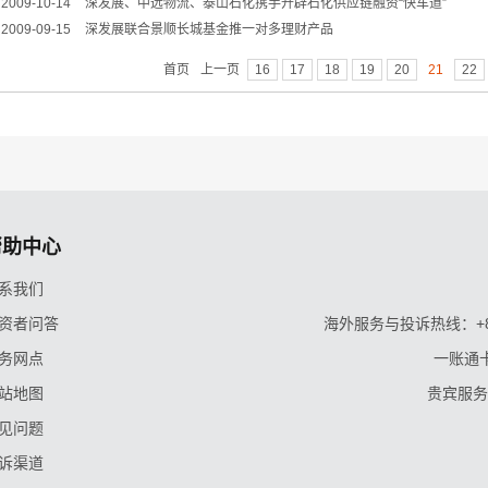
2009-10-14
深发展、中远物流、泰山石化携手开辟石化供应链融资“快车道”
2009-09-15
深发展联合景顺长城基金推一对多理财产品
首页
上一页
16
17
18
19
20
21
22
帮助中心
系我们
资者问答
海外服务与投诉热线：+86-9
务网点
一账通卡
站地图
贵宾服务与
见问题
诉渠道