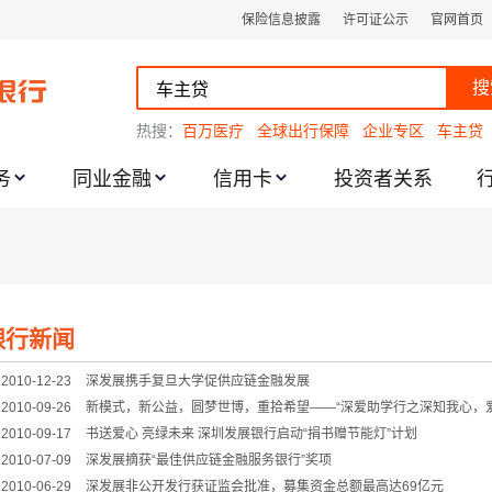
保险信息披露
许可证公示
官网首页
搜
热搜：
百万医疗
全球出行保障
企业专区
车主贷
务
同业金融
信用卡
投资者关系
跌幅度限制的通知
银行新闻
2010-12-23
深发展携手复旦大学促供应链金融发展
2010-09-26
新模式，新公益，圆梦世博，重拾希望——“深爱助学行之深知我心，
2010-09-17
书送爱心 亮绿未来 深圳发展银行启动“捐书赠节能灯”计划
2010-07-09
深发展摘获“最佳供应链金融服务银行”奖项
2010-06-29
深发展非公开发行获证监会批准，募集资金总额最高达69亿元