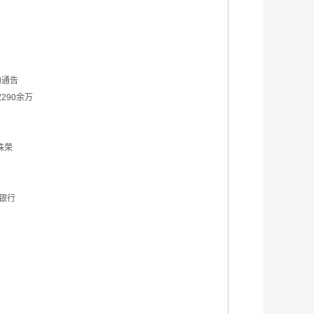
的通告
290余万
殊荣
银行