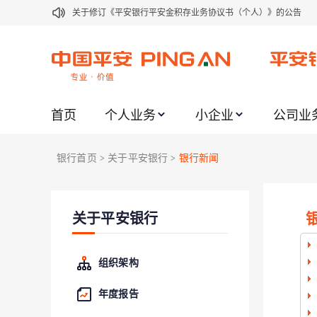
关于修订《平安银行平安金积存业务协议书（个人）》的公告
关于修订《平安银行代理个人客户贵金属交易协议书》的公告
关于2021年劳动节期间代理贵金属业务风险提示的通知
关于我行聚金宝交易软件升级更新的通知
首页
个人业务
小企业
公司业
关于加强代理贵金属业务风险防范的提示
关于2020年端午节期间上金所代理业务调整合约保证金比例和涨
银行首页
关于平安银行
银行新闻
>
>
关于进一步加强代理贵金属业务风险防范的提示
关于加强代理贵金属业务风险防范的提示
关于平安银行
关于平安银行电子版信用卡更名为平安银行数字信用卡的公告
关于调整存量首套住房贷款利率的公告
组织架构
年度报告