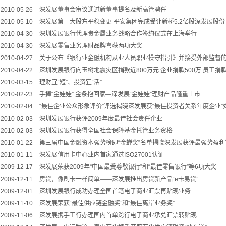
2010-05-26
深发展董事会审议通过新董事提名及新高管聘任
2010-05-10
深发展第一大股东平稳变更 平安集团完成受让新桥5.2亿股深发展股份
2010-04-30
深圳发展银行代理贵金属业务战略合作签约仪式在上海举行
2010-04-30
深发展零售业务理财品牌喜获两项大奖
2010-04-27
关于公布《银行业金融机构从业人员职业操守指引》并接受外部监督
2010-04-22
深圳发展银行向玉树地震灾区捐款近800万元 企业捐款500万 员工捐款
2010-03-15
理财宜“短”、投资宜“活”
2010-02-23
手捧“金娃娃” 金条抱回家—深发展“金娃娃”理财产品隆重上市
2010-02-04
“最佳企业公众形象评价”评选揭晓深发展获“最佳投资者关系年度企业”
2010-02-03
深圳发展银行获评2009年度最佳社会责任企业
2010-02-03
深圳发展银行获得全国社会保障基金托管业务资格
2010-01-22
第三届中国金融资本强势榜即“金蝉奖”名单揭晓深发展获评最强势盈利
2010-01-11
深发展信用卡中心业内首家通过ISO27001认证
2009-12-17
深发展荣获2009年“中国最受尊敬银行”和“最佳零售银行”等6项大奖
2009-12-11
房贷，像刷卡一样简单――深发展推出房贷新产品“e卡易贷”
2009-12-01
深圳发展银行成功办理全国首笔电子商业汇票再贴现业务
2009-11-10
深发展荣获“最佳供应链金融奖”和“最佳离岸业务奖”
2009-11-06
深发展携手工行办理国内首单跨行电子商业承兑汇票转贴现