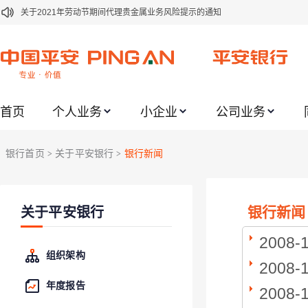
关于2021年劳动节期间代理贵金属业务风险提示的通知
关于我行聚金宝交易软件升级更新的通知
关于加强代理贵金属业务风险防范的提示
关于2020年端午节期间上金所代理业务调整合约保证金比例和涨跌幅度限制的
首页
个人业务
小企业
公司业务
关于进一步加强代理贵金属业务风险防范的提示
关于加强代理贵金属业务风险防范的提示
银行首页
关于平安银行
银行新闻
>
>
关于平安银行电子版信用卡更名为平安银行数字信用卡的公告
关于调整存量首套住房贷款利率的公告
银行新闻
关于平安银行
关于修订《平安银行平安金积存业务协议书（个人）》的公告
关于修订《平安银行代理个人客户贵金属交易协议书》的公告
2008-
组织架构
2008-
年度报告
2008-