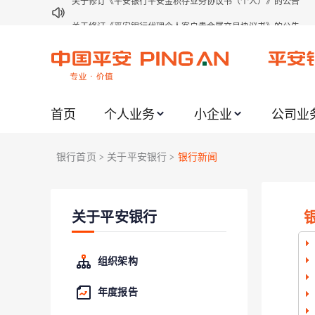
关于修订《平安银行代理个人客户贵金属交易协议书》的公告
关于2021年劳动节期间代理贵金属业务风险提示的通知
关于我行聚金宝交易软件升级更新的通知
关于加强代理贵金属业务风险防范的提示
首页
个人业务
小企业
公司业
关于2020年端午节期间上金所代理业务调整合约保证金比例和涨
关于进一步加强代理贵金属业务风险防范的提示
银行首页
关于平安银行
银行新闻
>
>
关于加强代理贵金属业务风险防范的提示
关于平安银行电子版信用卡更名为平安银行数字信用卡的公告
关于平安银行
关于调整存量首套住房贷款利率的公告
关于修订《平安银行平安金积存业务协议书（个人）》的公告
组织架构
年度报告