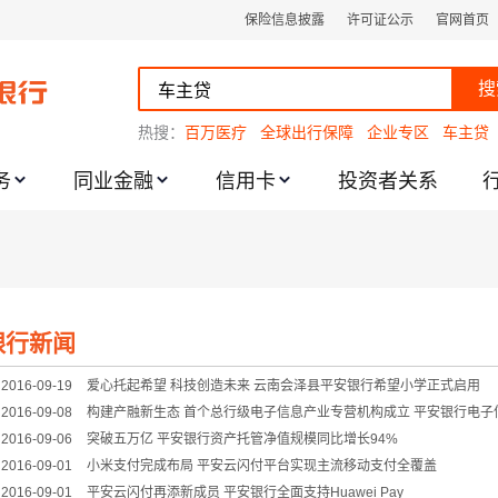
保险信息披露
许可证公示
官网首页
搜
热搜：
百万医疗
全球出行保障
企业专区
车主贷
务
同业金融
信用卡
投资者关系
跌幅度限制的通知
银行新闻
2016-09-19
爱心托起希望 科技创造未来 云南会泽县平安银行希望小学正式启用
2016-09-08
构建产融新生态 首个总行级电子信息产业专营机构成立 平安银行电
2016-09-06
突破五万亿 平安银行资产托管净值规模同比增长94%
2016-09-01
小米支付完成布局 平安云闪付平台实现主流移动支付全覆盖
2016-09-01
平安云闪付再添新成员 平安银行全面支持Huawei Pay