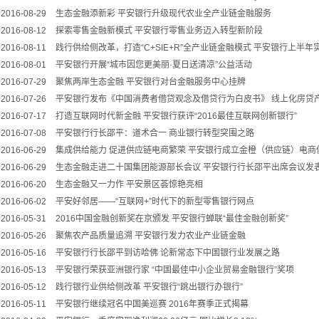
2016-08-29
生态金融添新彩 平安银行升级现代农业全产业链金融服务
2016-08-12
探索零售金融新模式 平安银行零售业务迈入转型新阶段
2016-08-11
践行供给侧改革，打造“C+SIE+R”全产业链金融模式 平安银行上半年实现
2016-08-01
平安银行开展“城市因您更美丽·夏日送清凉”公益活动
2016-07-29
聚焦两岸生态金融 平安银行对台金融服务中心挂牌
2016-07-26
平安银行发布《中国消费者借贷观念及借贷行为白皮书》 线上化房贷产
2016-07-17
打造互联网时代新金融 平安银行获评“2016最佳互联网创新银行”
2016-07-08
平安银行行长邵平：道术合一 商业银行转型突围之路
2016-06-29
集成供给能力 促进供应链电商繁荣 平安银行成立金橙（供应链）电商
2016-06-29
生态金融走进二十国集团能源部长会议 平安银行行长邵平出席会议发
2016-06-20
生态金融又一力作 平安景区荟惊艳亮相
2016-06-02
平安好邻居——“互联网+”时代下的新型零售银行网点
2016-05-31
2016中国金融创新奖在京颁发 平安银行蝉联“最佳金融创新奖”
2016-05-26
聚焦农产品质量追溯 平安银行发力农业产业链金融
2016-05-16
平安银行行长邵平到访哈佛 论新常态下中国银行业发展之路
2016-05-13
平安银行荣获亚洲银行家 “中国最佳中小企业贸易金融银行”奖项
2016-05-12
践行银行业供给侧改革 平安银行“跳出银行办银行”
2016-05-11
平安银行继续冠名中国美巡赛 2016年赛季正式揭幕