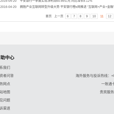
2016-04-20
平安银行一季度实现净利润60.86亿元 同比增长8.12%
2016-04-20
拥抱产业互联网转型升级大势 平安银行橙e网推进 “互联网+产业+金融
首页
上一页
6
7
8
9
10
11
12
帮助中心
系我们
资者问答
海外服务与投诉热线：+86-9
务网点
一账通卡
站地图
贵宾服务与
见问题
诉渠道