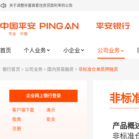
关于修订《平安银行平安金积存业务协议书（个人）》的公告
关于修订《平安银行代理个人客户贵金属交易协议书》的公告
关于2021年劳动节期间代理贵金属业务风险提示的通知
关于我行聚金宝交易软件升级更新的通知
首页
个人业务
小企业
公司业务
关于加强代理贵金属业务风险防范的提示
关于2020年端午节期间上金所代理业务调整合约保证金比例和涨跌幅度限制的
银行首页
公司业务
国内贸易融资
非标准仓单质押融资
>
>
>
关于进一步加强代理贵金属业务风险防范的提示
关于加强代理贵金属业务风险防范的提示
非标
企业网上银行登录
关于平安银行电子版信用卡更名为平安银行数字信用卡的公告
客户端下载
演示
指南
安全
产品概
注册
非标准