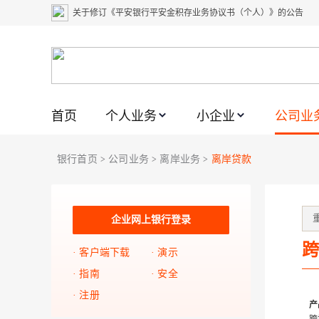
关于修订《平安银行平安金积存业务协议书（个人）》的公告
关于修订《平安银行代理个人客户贵金属交易协议书》的公告
关于2021年劳动节期间代理贵金属业务风险提示的通知
关于我行聚金宝交易软件升级更新的通知
关于加强代理贵金属业务风险防范的提示
首页
个人业务
小企业
公司业
关于2020年端午节期间上金所代理业务调整合约保证金比例和涨
银行首页
公司业务
离岸业务
离岸贷款
>
>
>
关于进一步加强代理贵金属业务风险防范的提示
关于加强代理贵金属业务风险防范的提示
关于平安银行电子版信用卡更名为平安银行数字信用卡的公告
企业网上银行登录
关于调整存量首套住房贷款利率的公告
跨
客户端下载
演示
指南
安全
注册
产