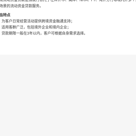
境流动资金贷款是指我行依托于在岸外币、离岸、NRA、FT、海外分行等境内外多
场景的流动资金贷款服务。
品特点
、为客户日常经营活动提供跨境资金融通支持；
、适用客群广泛，包括境外企业和境内企业；
、贷款期限一般在3年以内，客户可根据自身需求选择。