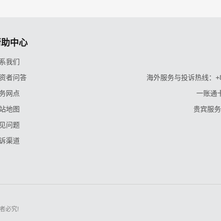
帮助中心
系我们
资者问答
海外服务与投诉热线：+86-9
务网点
一账通卡
站地图
贵宾服务与
见问题
诉渠道
者必究!