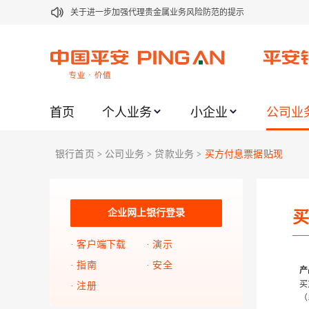
关于进一步加强代理贵金属业务风险防范的提示
关于加强代理贵金属业务风险防范的提示
关于平安银行电子版信用卡更名为平安银行数字信用卡的公告
关于调整存量首套住房贷款利率的公告
首页
个人业务
小企业
公司业
关于修订《平安银行平安金积存业务协议书（个人）》的公告
关于修订《平安银行代理个人客户贵金属交易协议书》的公告
银行首页
公司业务
贷款业务
买方付息票据贴现
>
>
>
关于2021年劳动节期间代理贵金属业务风险提示的通知
关于我行聚金宝交易软件升级更新的通知
关于加强代理贵金属业务风险防范的提示
企业网上银行登录
买
关于2020年端午节期间上金所代理业务调整合约保证金比例和涨
客户端下载
演示
指南
安全
产
买
注册
（