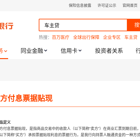
保险信息披露
许可证公示
官网首页
搜
热搜：
百万医疗
全球出行保障
企业专区
车主贷
务
同业金融
信用卡
投资者关系
方付息票据贴现
跌幅度限制的通知
品定义
方付息票据贴现，是指商品交易中的收款人（以下简称“卖方”）在商业汇票到期日前
以下简称“买方”）承担票据贴现利息的票据行为，是我行向持票人融通资金的一种方