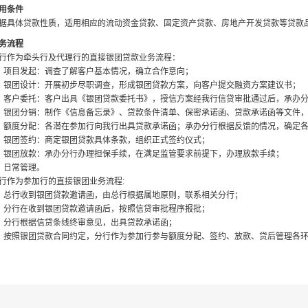
用条件
据具体贷款性质，适用相应的流动资金贷款、固定资产贷款、房地产开发贷款等贷款
务流程
行作为牵头行及代理行的直接银团贷款业务流程：
、项目发起：调查了解客户基本情况，确立合作意向；
、银团设计：开展初步尽职调查，形成银团贷款方案，向客户提交融资方案建议书；
、客户委托：客户出具《银团贷款委托书》，授信方案经我行信贷审批通过后，承办
、银团分销：制作《信息备忘录》、贷款条件清单、保密承诺函、贷款承诺函等文件
、额度分配：各潜在参加行向我行出具贷款承诺函；承办分行根据反馈的情况，确定
、银团签约：商定银团贷款具体条款，组织正式签约仪式；
、银团放款：承办分行办理担保手续，在满足监管要求前提下，办理放款手续；
、日常管理。
行作为参加行的直接银团业务流程:
、总行收到银团贷款邀请函，由总行根据属地原则，联系相关分行；
、分行在收到银团贷款邀请函后，按照信贷审批程序报批；
、分行根据信贷条线终审意见，出具贷款承诺函；
、按照银团贷款合同约定，分行作为参加行参与额度分配、签约、放款、贷后管理各