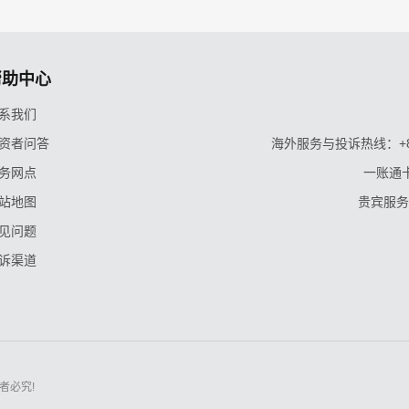
帮助中心
系我们
资者问答
海外服务与投诉热线：+86-9
务网点
一账通卡
站地图
贵宾服务与
见问题
诉渠道
者必究!