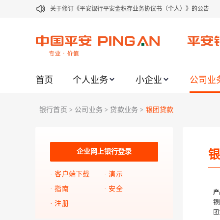
关于修订《平安银行平安金积存业务协议书（个人）》的公告
关于修订《平安银行代理个人客户贵金属交易协议书》的公告
关于2021年劳动节期间代理贵金属业务风险提示的通知
关于我行聚金宝交易软件升级更新的通知
首页
个人业务
小企业
公司业
关于加强代理贵金属业务风险防范的提示
关于2020年端午节期间上金所代理业务调整合约保证金比例和涨
银行首页
公司业务
贷款业务
银团贷款
>
>
>
关于进一步加强代理贵金属业务风险防范的提示
关于加强代理贵金属业务风险防范的提示
关于平安银行电子版信用卡更名为平安银行数字信用卡的公告
企业网上银行登录
银
关于调整存量首套住房贷款利率的公告
客户端下载
演示
指南
安全
产
银
注册
团