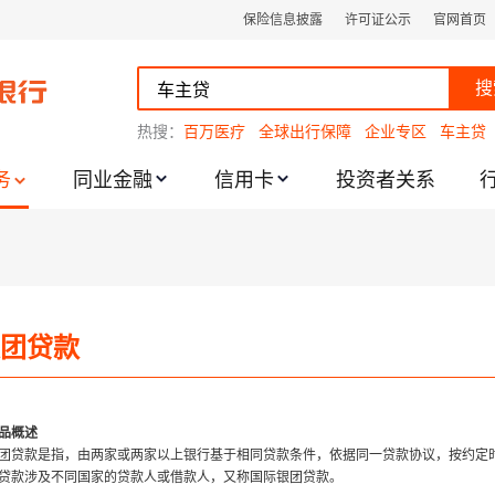
保险信息披露
许可证公示
官网首页
搜
热搜：
百万医疗
全球出行保障
企业专区
车主贷
务
同业金融
信用卡
投资者关系
跌幅度限制的通知
团贷款
品概述
团贷款是指，由两家或两家以上银行基于相同贷款条件，依据同一贷款协议，按约定
贷款涉及不同国家的贷款人或借款人，又称国际银团贷款。