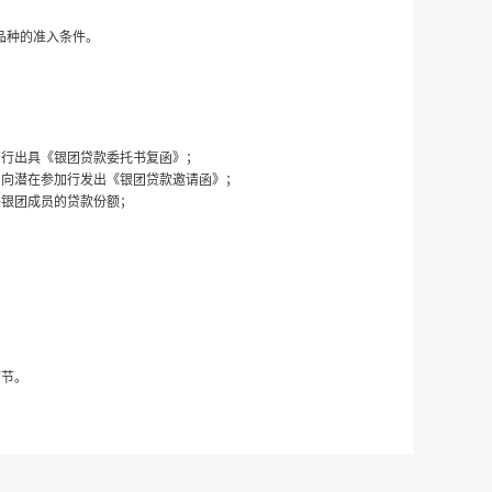
品种的准入条件。
分行出具《银团贷款委托书复函》；
，向潜在参加行发出《银团贷款邀请函》；
各银团成员的贷款份额；
环节。