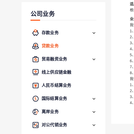
适
根
公司业务
业
我
1
存款业务
2
3
贷款业务
4
5
贸易融资业务
6
7
线上供应链金融
8
我
1
人民币结算业务
2
3
国际结算业务
4
离岸业务
对公代销业务