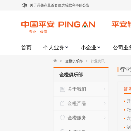
关于调整存量首套住房贷款利率的公告
关于修订《平安银行平安金积存业务协议书（个人）》的公告
关于修订《平安银行代理个人客户贵金属交易协议书》的公告
关于2021年劳动节期间代理贵金属业务风险提示的通知
关于我行聚金宝交易软件升级更新的通知
首页
个人业务
小企业
公司业
关于加强代理贵金属业务风险防范的提示
>
金橙俱乐部
>
行业资讯
关于2020年端午节期间上金所代理业务调整合约保证金比例和涨
行业
金橙俱乐部
关于进一步加强代理贵金属业务风险防范的提示
关于加强代理贵金属业务风险防范的提示
关于我们
证
关于平安银行电子版信用卡更名为平安银行数字信用卡的公告
开
金橙产品
7
金橙服务
六
制