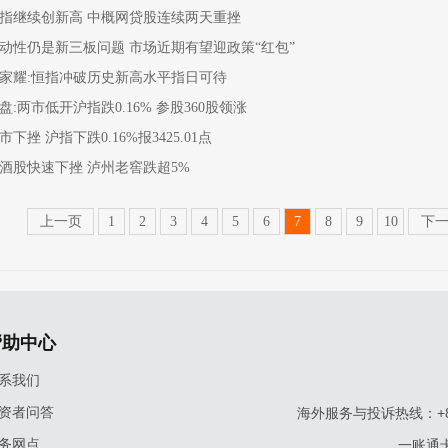
指继续创新高 中概网贷股连续两天重挫
动性仍是新三板问题 市场近期有望迎政策“红包”
家耀:恒指冲破历史新高水平指日可待
盘:两市低开沪指跌0.16% 参股360股领涨
市下挫 沪指下跌0.16%报3425.01点
酒股快速下挫 泸州老窖跌超5%
上一页
1
2
3
4
5
6
7
8
9
10
下
帮助中心
系我们
资者问答
海外服务与投诉热线：+86-9
务网点
一账通卡