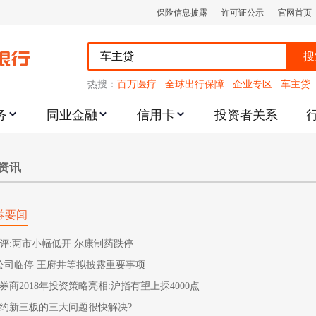
保险信息披露
许可证公示
官网首页
搜
热搜：
百万医疗
全球出行保障
企业专区
车主贷
务
同业金融
信用卡
投资者关系
跌幅度限制的通知
资讯
券要闻
评:两市小幅低开 尔康制药跌停
公司临停 王府井等拟披露重要事项
券商2018年投资策略亮相:沪指有望上探4000点
约新三板的三大问题很快解决?