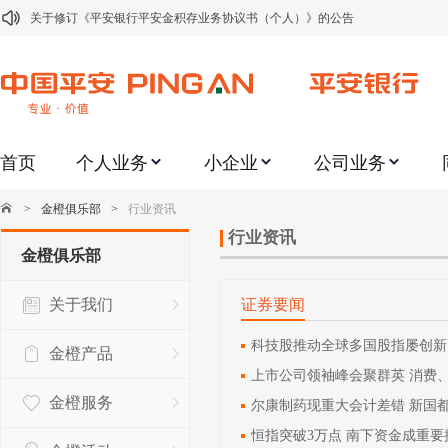
关于修订《平安银行平安金积存业务协议书（个人）》的公告
关于修订《平安银行代理个人客户贵金属交易协议书》的公告
关于2021年劳动节期间代理贵金属业务风险提示的通知
关于我行聚金宝交易软件升级更新的通知
首页
个人业务
小企业
公司业务
关于加强代理贵金属业务风险防范的提示
关于2020年端午节期间上金所代理业务调整合约保证金比例和涨跌幅度限制的
>
金橙俱乐部
>
行业资讯
关于进一步加强代理贵金属业务风险防范的提示
行业资讯
金橙俱乐部
关于加强代理贵金属业务风险防范的提示
关于我们
证券要闻
关于平安银行电子版信用卡更名为平安银行数字信用卡的公告
关于调整存量首套住房贷款利率的公告
科技股推动全球多国股指屡创新
金橙产品
上市公司领袖峰会聚群英 消费
金橙服务
尔康制药现重大会计差错 新国
恒指突破3万点 南下资金成重要