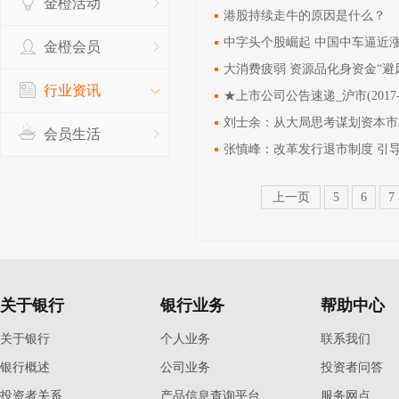
金橙活动
港股持续走牛的原因是什么？
中字头个股崛起 中国中车逼近
金橙会员
大消费疲弱 资源品化身资金“避
行业资讯
★上市公司公告速递_沪市(2017-1
刘士余：从大局思考谋划资本市
会员生活
张慎峰：改革发行退市制度 引
上一页
5
6
7
关于银行
银行业务
帮助中心
关于银行
个人业务
联系我们
银行概述
公司业务
投资者问答
投资者关系
产品信息查询平台
服务网点