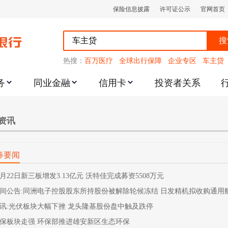
保险信息披露
许可证公示
官网首页
搜
热搜：
百万医疗
全球出行保障
企业专区
车主贷
务
同业金融
信用卡
投资者关系
跌幅度限制的通知
资讯
券要闻
1月22日新三板增发3.13亿元 沃特佳完成募资5508万元
间公告:同洲电子控股股东所持股份被解除轮候冻结 日发精机拟收购通用
讯:光伏板块大幅下挫 龙头隆基股份盘中触及跌停
保板块走强 环保部推进雄安新区生态环保