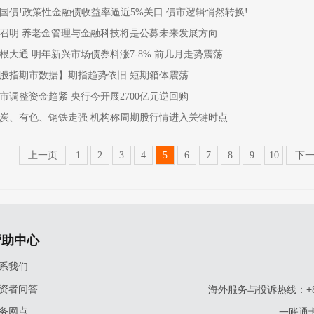
国债!政策性金融债收益率逼近5%关口 债市逻辑悄然转换!
召明:养老金管理与金融科技将是公募未来发展方向
根大通:明年新兴市场债券料涨7-8% 前几月走势震荡
股指期市数据】期指趋势依旧 短期箱体震荡
市调整资金趋紧 央行今开展2700亿元逆回购
炭、有色、钢铁走强 机构称周期股行情进入关键时点
上一页
1
2
3
4
5
6
7
8
9
10
下
帮助中心
系我们
资者问答
海外服务与投诉热线：+86-9
务网点
一账通卡