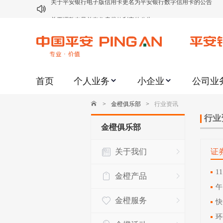
关于调整存量首套住房贷款利率的公告
关于修订《平安银行平安金积存业务协议书（个人）》的公告
关于修订《平安银行代理个人客户贵金属交易协议书》的公告
关于2021年劳动节期间代理贵金属业务风险提示的通知
首页
个人业务
小企业
公司业
关于我行聚金宝交易软件升级更新的通知
关于加强代理贵金属业务风险防范的提示
>
金橙俱乐部
>
行业资讯
关于2020年端午节期间上金所代理业务调整合约保证金比例和涨
行业
金橙俱乐部
关于进一步加强代理贵金属业务风险防范的提示
关于我们
证
关于加强代理贵金属业务风险防范的提示
关于平安银行电子版信用卡更名为平安银行数字信用卡的公告
1
金橙产品
午
金橙服务
快
环