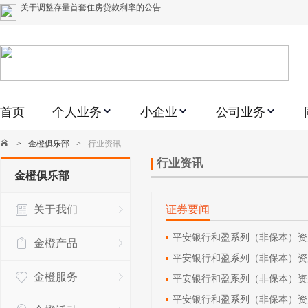
关于修订《平安银行平安金积存业务协议书（个人）》的公告
关于修订《平安银行代理个人客户贵金属交易协议书》的公告
关于2021年劳动节期间代理贵金属业务风险提示的通知
关于我行聚金宝交易软件升级更新的通知
首页
个人业务
小企业
公司业务
关于加强代理贵金属业务风险防范的提示
关于2020年端午节期间上金所代理业务调整合约保证金比例和涨跌幅度限制的
>
金橙俱乐部
>
行业资讯
关于进一步加强代理贵金属业务风险防范的提示
行业资讯
金橙俱乐部
关于加强代理贵金属业务风险防范的提示
关于我们
证券要闻
关于平安银行电子版信用卡更名为平安银行数字信用卡的公告
平安银行和盈系列（非保本）资产管
金橙产品
平安银行和盈系列（非保本）资产管
金橙服务
平安银行和盈系列（非保本）资产管
平安银行和盈系列（非保本）资产管