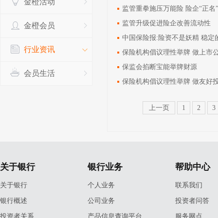
金橙活动
监管重拳施压万能险 险企“正名
监管升级促进险企改善流动性
金橙会员
中国保险报:险资不是妖精 稳
行业资讯
保险机构倡议理性举牌 做上市
保监会掐断宝能举牌财源
会员生活
保险机构倡议理性举牌 做友好
上一页
1
2
3
关于银行
银行业务
帮助中心
关于银行
个人业务
联系我们
银行概述
公司业务
投资者问答
投资者关系
产品信息查询平台
服务网点