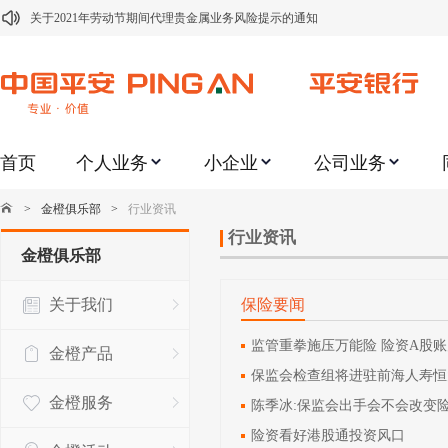
关于2021年劳动节期间代理贵金属业务风险提示的通知
关于我行聚金宝交易软件升级更新的通知
关于加强代理贵金属业务风险防范的提示
关于2020年端午节期间上金所代理业务调整合约保证金比例和涨跌幅度限制的
首页
个人业务
小企业
公司业务
关于进一步加强代理贵金属业务风险防范的提示
关于加强代理贵金属业务风险防范的提示
>
金橙俱乐部
>
行业资讯
关于平安银行电子版信用卡更名为平安银行数字信用卡的公告
行业资讯
金橙俱乐部
关于调整存量首套住房贷款利率的公告
关于我们
保险要闻
关于修订《平安银行平安金积存业务协议书（个人）》的公告
关于修订《平安银行代理个人客户贵金属交易协议书》的公告
监管重拳施压万能险 险资A股账
金橙产品
保监会检查组将进驻前海人寿恒
金橙服务
陈季冰:保监会出手会不会改变
险资看好港股通投资风口