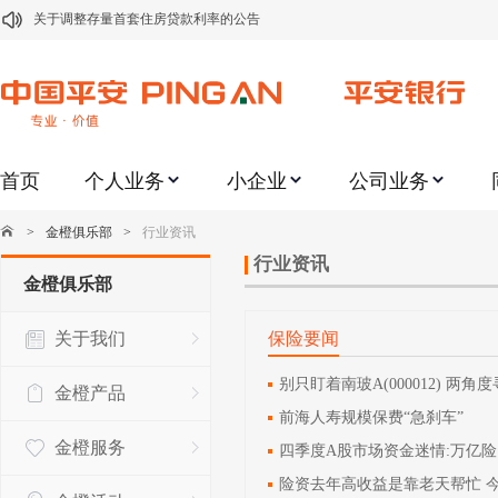
关于修订《平安银行平安金积存业务协议书（个人）》的公告
关于修订《平安银行代理个人客户贵金属交易协议书》的公告
关于2021年劳动节期间代理贵金属业务风险提示的通知
关于我行聚金宝交易软件升级更新的通知
首页
个人业务
小企业
公司业务
关于加强代理贵金属业务风险防范的提示
关于2020年端午节期间上金所代理业务调整合约保证金比例和涨跌幅度限制的
>
金橙俱乐部
>
行业资讯
关于进一步加强代理贵金属业务风险防范的提示
行业资讯
金橙俱乐部
关于加强代理贵金属业务风险防范的提示
关于我们
保险要闻
关于平安银行电子版信用卡更名为平安银行数字信用卡的公告
关于调整存量首套住房贷款利率的公告
别只盯着南玻A(000012) 两
金橙产品
前海人寿规模保费“急刹车”
金橙服务
四季度A股市场资金迷情:万亿
险资去年高收益是靠老天帮忙 