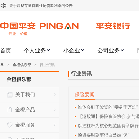
关于调整存量首套住房贷款利率的公告
关于修订《平安银行平安金积存业务协议书（个人）》的公告
关于修订《平安银行代理个人客户贵金属交易协议书》的公告
关于2021年劳动节期间代理贵金属业务风险提示的通知
首页
个人业务
小企业
公司业务
关于我行聚金宝交易软件升级更新的通知
关于加强代理贵金属业务风险防范的提示
>
金橙俱乐部
>
行业资讯
关于2020年端午节期间上金所代理业务调整合约保证金比例和涨跌幅度限制的
行业资讯
金橙俱乐部
关于进一步加强代理贵金属业务风险防范的提示
关于我们
保险要闻
关于加强代理贵金属业务风险防范的提示
关于平安银行电子版信用卡更名为平安银行数字信用卡的公告
谁体会到了险资的“妾身千万难”
金橙产品
【港股通】保险资管协会:参与
金橙服务
以控杠杆为核心规范险资举牌行
险资要时刻牢记自己姓“保”