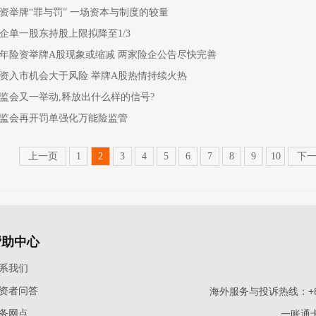
资举牌“罪与罚” 一场资本与制度的较量
企单一股东持股上限拟降至1/3
年险资举牌A股现象或缩减 两家险企公告尽快完善
资入市机会大于风险 举牌A股热情持续火热
监会又一举动,释放出什么样的信号?
监会再开罚单强化万能险监管
上一页
1
2
3
4
5
6
7
8
9
10
下
帮助中心
系我们
资者问答
海外服务与投诉热线：+86-9
务网点
一账通卡