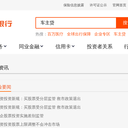
保险信息披露
许可证公示
官网首页
搜
热搜：
百万医疗
全球出行保障
企业专区
车主贷
务
同业金融
信用卡
投资者关系
跌幅度限制的通知
资讯
险要闻
资投资新规：买股票受分层监管 救市政策退出
资投资新规：买股票受分层监管 救市政策退出
企股票投资实施差别监管
资投资股票上限调整不会冲击市场