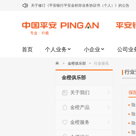
关于修订《平安银行平安金积存业务协议书（个人）》的公告
关于修订《平安银行代理个人客户贵金属交易协议书》的公告
关于2021年劳动节期间代理贵金属业务风险提示的通知
关于我行聚金宝交易软件升级更新的通知
首页
个人业务
小企业
公司业
关于加强代理贵金属业务风险防范的提示
关于2020年端午节期间上金所代理业务调整合约保证金比例和涨
>
金橙俱乐部
>
行业资讯
关于进一步加强代理贵金属业务风险防范的提示
行业
金橙俱乐部
关于加强代理贵金属业务风险防范的提示
关于我们
保
关于平安银行电子版信用卡更名为平安银行数字信用卡的公告
关于调整存量首套住房贷款利率的公告
险
金橙产品
险
金橙服务
险
险