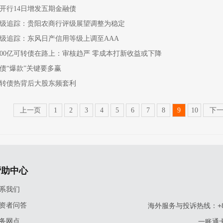
开行14日增发五期金融债
级追踪：贵阳农商行评级展望调整为稳定
级追踪：东风日产信用等级上调至AAA
800亿可转债在路上：审核趋严 零成本打新收益或下降
债“爆款”关键要多赢
转债热背后大股东频套利
上一页
1
2
3
4
5
6
7
8
9
10
下
帮助中心
系我们
资者问答
海外服务与投诉热线：+86-9
务网点
一账通卡