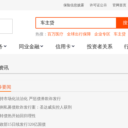
保险信息披露
许可证公示
官网首页
搜
热搜：
百万医疗
全球出行保障
企业专区
车主贷
务
同业金融
信用卡
投资者关系
跌幅度限制的通知
资讯
券要闻
持市场化法治化 严惩债券欺诈发行
例私募债欺诈发行案：圣达威实控人获刑
转债热开始回归理性
政部15日续发行320亿国债