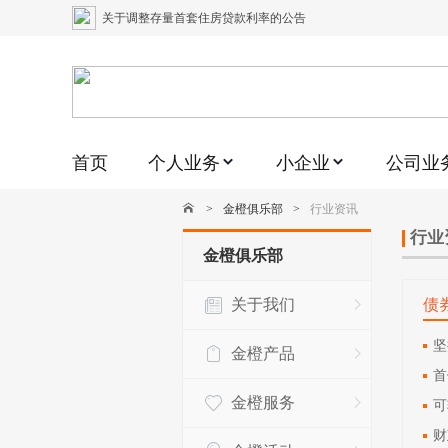
关于调整存量首套住房贷款利率的公告
关于修订《平安银行平安金积存业务协议书（个人）》的公告
关于修订《平安银行代理个人客户贵金属交易协议书》的公告
关于2021年劳动节期间代理贵金属业务风险提示的通知
首页
个人业务
小企业
公司业
关于我行聚金宝交易软件升级更新的通知
关于加强代理贵金属业务风险防范的提示
>
金橙俱乐部
>
行业资讯
关于2020年端午节期间上金所代理业务调整合约保证金比例和涨
行业
金橙俱乐部
关于进一步加强代理贵金属业务风险防范的提示
关于我们
债
关于加强代理贵金属业务风险防范的提示
关于平安银行电子版信用卡更名为平安银行数字信用卡的公告
坚
金橙产品
首
金橙服务
可
财