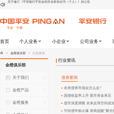
关于修订《平安银行代理个人客户贵金属交易协议书》的公告
关于2021年劳动节期间代理贵金属业务风险提示的通知
关于我行聚金宝交易软件升级更新的通知
关于加强代理贵金属业务风险防范的提示
首页
个人业务
小企业
公司业务
关于2020年端午节期间上金所代理业务调整合约保证金比例和涨跌幅度限制的
关于进一步加强代理贵金属业务风险防范的提示
>
金橙俱乐部
>
行业资讯
关于加强代理贵金属业务风险防范的提示
行业资讯
金橙俱乐部
关于平安银行电子版信用卡更名为平安银行数字信用卡的公告
关于我们
债券要闻
关于调整存量首套住房贷款利率的公告
未来债券市场会怎么走?
金橙产品
国债收益率上升 股市资金承压
金橙服务
债市深度调整 未来反弹空间或
可转债申购火爆 券商提醒“聚光