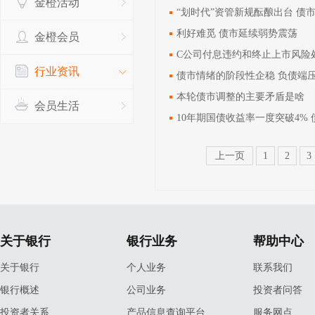
金橙活动
“划时代”资管新规酝酿出台 债
利好难觅 债市延续弱势震荡
金橙会员
C公司付息违约和终止上市风险
行业资讯
债市情绪的阶段性企稳 负债端
本轮债市调整的主要矛盾是啥
会员生活
10年期国债收益率一度突破4%
上一页
1
2
3
关于银行
银行业务
帮助中心
关于银行
个人业务
联系我们
银行概述
公司业务
投资者问答
投资者关系
产品信息查询平台
服务网点