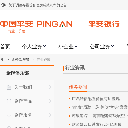
关于调整存量首套住房贷款利率的公告
关于修订《平安银行平安金积存业务协议书（个人）》的公告
关于修订《平安银行代理个人客户贵金属交易协议书》的公告
关于2021年劳动节期间代理贵金属业务风险提示的通知
首页
个人业务
小企业
公司业务
关于我行聚金宝交易软件升级更新的通知
关于加强代理贵金属业务风险防范的提示
>
金橙俱乐部
>
行业资讯
关于2020年端午节期间上金所代理业务调整合约保证金比例和涨跌幅度限制的
行业资讯
金橙俱乐部
关于进一步加强代理贵金属业务风险防范的提示
关于我们
债券要闻
关于加强代理贵金属业务风险防范的提示
关于平安银行电子版信用卡更名为平安银行数字信用卡的公告
广汽转债配置价值有所显现
金橙产品
“缩表”后劲十足 美债“空头”蠢
金橙服务
评级追踪 ：河南能源评级展望
财政部27日续发行264亿国债