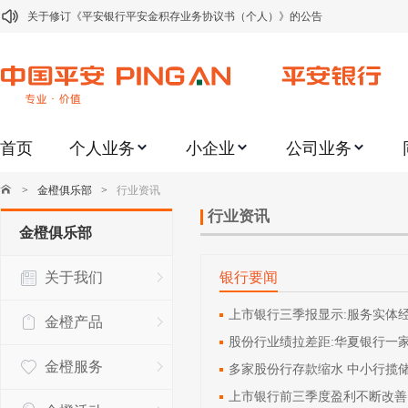
关于修订《平安银行平安金积存业务协议书（个人）》的公告
关于修订《平安银行代理个人客户贵金属交易协议书》的公告
关于2021年劳动节期间代理贵金属业务风险提示的通知
关于我行聚金宝交易软件升级更新的通知
首页
个人业务
小企业
公司业务
关于加强代理贵金属业务风险防范的提示
关于2020年端午节期间上金所代理业务调整合约保证金比例和涨跌幅度限制的
>
金橙俱乐部
>
行业资讯
关于进一步加强代理贵金属业务风险防范的提示
行业资讯
金橙俱乐部
关于加强代理贵金属业务风险防范的提示
关于我们
银行要闻
关于平安银行电子版信用卡更名为平安银行数字信用卡的公告
关于调整存量首套住房贷款利率的公告
上市银行三季报显示:服务实体
金橙产品
股份行业绩拉差距:华夏银行一
金橙服务
多家股份行存款缩水 中小行揽储
上市银行前三季度盈利不断改善