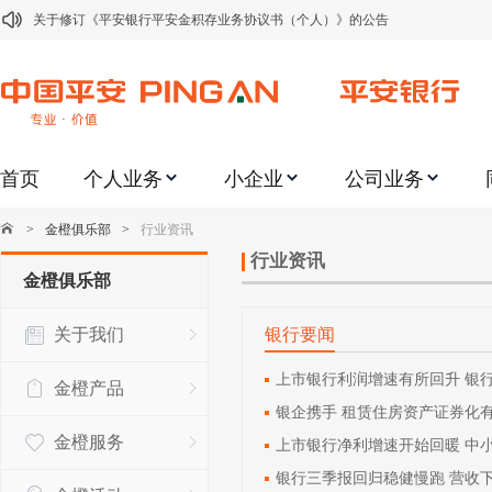
关于修订《平安银行平安金积存业务协议书（个人）》的公告
关于修订《平安银行代理个人客户贵金属交易协议书》的公告
关于2021年劳动节期间代理贵金属业务风险提示的通知
关于我行聚金宝交易软件升级更新的通知
首页
个人业务
小企业
公司业务
关于加强代理贵金属业务风险防范的提示
关于2020年端午节期间上金所代理业务调整合约保证金比例和涨跌幅度限制的
>
金橙俱乐部
>
行业资讯
关于进一步加强代理贵金属业务风险防范的提示
行业资讯
金橙俱乐部
关于加强代理贵金属业务风险防范的提示
关于我们
银行要闻
关于平安银行电子版信用卡更名为平安银行数字信用卡的公告
关于调整存量首套住房贷款利率的公告
上市银行利润增速有所回升 银
金橙产品
银企携手 租赁住房资产证券化
金橙服务
上市银行净利增速开始回暖 中
银行三季报回归稳健慢跑 营收