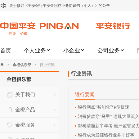
关于修订《平安银行平安金积存业务协议书（个人）》的公告
关于修订《平安银行代理个人客户贵金属交易协议书》的公告
关于2021年劳动节期间代理贵金属业务风险提示的通知
关于我行聚金宝交易软件升级更新的通知
首页
个人业务
小企业
公司业务
关于加强代理贵金属业务风险防范的提示
关于2020年端午节期间上金所代理业务调整合约保证金比例和涨跌幅度限制的
>
金橙俱乐部
>
行业资讯
关于进一步加强代理贵金属业务风险防范的提示
行业资讯
金橙俱乐部
关于加强代理贵金属业务风险防范的提示
关于我们
银行要闻
关于平安银行电子版信用卡更名为平安银行数字信用卡的公告
关于调整存量首套住房贷款利率的公告
银行网点“智能化”转型提速
金橙产品
消费贷款穿“马甲” 违规大量流
金橙服务
郭树清履新半年考:最严监管发力
银行成为最赚钱行业并非好事