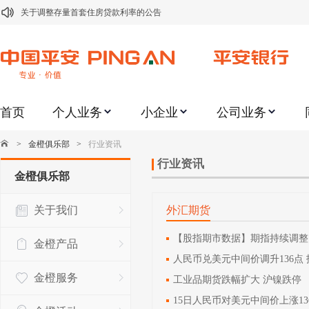
关于调整存量首套住房贷款利率的公告
关于修订《平安银行平安金积存业务协议书（个人）》的公告
关于修订《平安银行代理个人客户贵金属交易协议书》的公告
关于2021年劳动节期间代理贵金属业务风险提示的通知
关于我行聚金宝交易软件升级更新的通知
首页
个人业务
小企业
公司业务
关于加强代理贵金属业务风险防范的提示
>
金橙俱乐部
>
行业资讯
关于2020年端午节期间上金所代理业务调整合约保证金比例和涨跌幅度限制的
行业资讯
金橙俱乐部
关于进一步加强代理贵金属业务风险防范的提示
关于加强代理贵金属业务风险防范的提示
关于我们
外汇期货
关于平安银行电子版信用卡更名为平安银行数字信用卡的公告
【股指期市数据】期指持续调整
金橙产品
人民币兑美元中间价调升136点 报6
金橙服务
工业品期货跌幅扩大 沪镍跌停
15日人民币对美元中间价上涨13