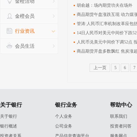
金橙活动
胡俞越：场内期货功夫在场外
商品期货午盘涨跌互现 动力煤涨
金橙会员
管涛:人民币汇率机制改革应包
行业资讯
14日人民币对美元中间价下跌5
人民币兑美元中间价下调52点 报6.
会员生活
商品期货开盘多数飘红 焦炭涨超
上一页
5
6
7
关于银行
银行业务
帮助中心
关于银行
个人业务
联系我们
银行概述
公司业务
投资者问答
投资者关系
产品信息查询平台
服务网点