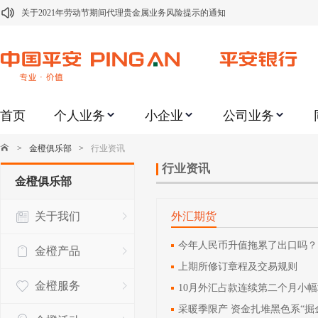
关于2021年劳动节期间代理贵金属业务风险提示的通知
关于我行聚金宝交易软件升级更新的通知
关于加强代理贵金属业务风险防范的提示
关于2020年端午节期间上金所代理业务调整合约保证金比例和涨跌幅度限制的
首页
个人业务
小企业
公司业务
关于进一步加强代理贵金属业务风险防范的提示
关于加强代理贵金属业务风险防范的提示
>
金橙俱乐部
>
行业资讯
关于平安银行电子版信用卡更名为平安银行数字信用卡的公告
行业资讯
金橙俱乐部
关于调整存量首套住房贷款利率的公告
关于我们
外汇期货
关于修订《平安银行平安金积存业务协议书（个人）》的公告
关于修订《平安银行代理个人客户贵金属交易协议书》的公告
今年人民币升值拖累了出口吗？
金橙产品
上期所修订章程及交易规则
金橙服务
10月外汇占款连续第二个月小
采暖季限产 资金扎堆黑色系“掘