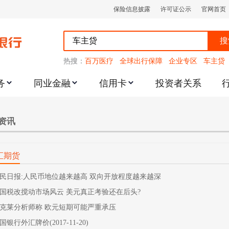
保险信息披露
许可证公示
官网首页
搜
热搜：
百万医疗
全球出行保障
企业专区
车主贷
务
同业金融
信用卡
投资者关系
跌幅度限制的通知
资讯
汇期货
民日报:人民币地位越来越高 双向开放程度越来越深
国税改搅动市场风云 美元真正考验还在后头?
克莱分析师称 欧元短期可能严重承压
国银行外汇牌价(2017-11-20)