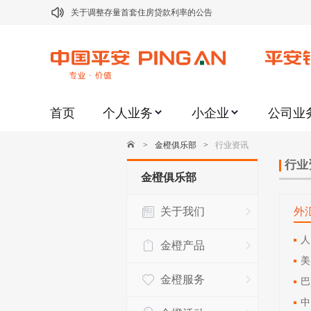
关于调整存量首套住房贷款利率的公告
关于修订《平安银行平安金积存业务协议书（个人）》的公告
关于修订《平安银行代理个人客户贵金属交易协议书》的公告
关于2021年劳动节期间代理贵金属业务风险提示的通知
首页
个人业务
小企业
公司业
关于我行聚金宝交易软件升级更新的通知
关于加强代理贵金属业务风险防范的提示
>
金橙俱乐部
>
行业资讯
关于2020年端午节期间上金所代理业务调整合约保证金比例和涨
行业
金橙俱乐部
关于进一步加强代理贵金属业务风险防范的提示
关于我们
外
关于加强代理贵金属业务风险防范的提示
关于平安银行电子版信用卡更名为平安银行数字信用卡的公告
人
金橙产品
美
金橙服务
巴
中