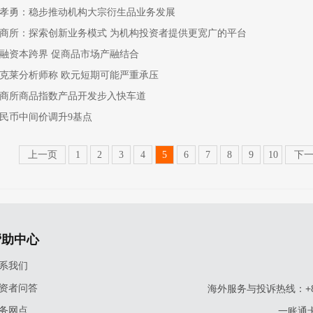
孝勇：稳步推动机构大宗衍生品业务发展
商所：探索创新业务模式 为机构投资者提供更宽广的平台
融资本跨界 促商品市场产融结合
克莱分析师称 欧元短期可能严重承压
商所商品指数产品开发步入快车道
民币中间价调升9基点
上一页
1
2
3
4
5
6
7
8
9
10
下
帮助中心
系我们
资者问答
海外服务与投诉热线：+86-9
务网点
一账通卡