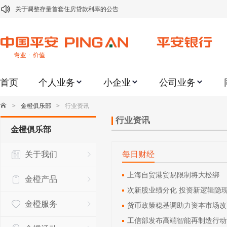
关于调整存量首套住房贷款利率的公告
关于修订《平安银行平安金积存业务协议书（个人）》的公告
关于修订《平安银行代理个人客户贵金属交易协议书》的公告
关于2021年劳动节期间代理贵金属业务风险提示的通知
首页
个人业务
小企业
公司业务
关于我行聚金宝交易软件升级更新的通知
关于加强代理贵金属业务风险防范的提示
>
金橙俱乐部
>
行业资讯
关于2020年端午节期间上金所代理业务调整合约保证金比例和涨跌幅度限制的
行业资讯
金橙俱乐部
关于进一步加强代理贵金属业务风险防范的提示
关于我们
每日财经
关于加强代理贵金属业务风险防范的提示
关于平安银行电子版信用卡更名为平安银行数字信用卡的公告
上海自贸港贸易限制将大松绑
金橙产品
次新股业绩分化 投资新逻辑隐
金橙服务
货币政策稳基调助力资本市场改
工信部发布高端智能再制造行动