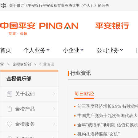
关于修订《平安银行平安金积存业务协议书（个人）》的公告
关于修订《平安银行代理个人客户贵金属交易协议书》的公告
关于2021年劳动节期间代理贵金属业务风险提示的通知
关于我行聚金宝交易软件升级更新的通知
首页
个人业务
小企业
公司业务
关于加强代理贵金属业务风险防范的提示
关于2020年端午节期间上金所代理业务调整合约保证金比例和涨跌幅度限制的
>
金橙俱乐部
>
行业资讯
关于进一步加强代理贵金属业务风险防范的提示
行业资讯
金橙俱乐部
关于加强代理贵金属业务风险防范的提示
关于我们
每日财经
关于平安银行电子版信用卡更名为平安银行数字信用卡的公告
关于调整存量首套住房贷款利率的公告
前三季度经济增长6.9% 持续稳
金橙产品
中国共产党第十九次全国代表大
金橙服务
全年“成绩单”渐明朗 估值切换
机构扎堆持股藏“玄机”