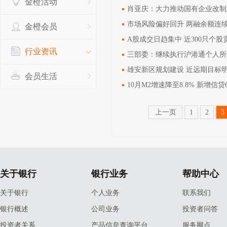
金橙活动
肖亚庆：大力推动国有企业改制
市场风险偏好回升 两融余额连
金橙会员
A股成交日趋集中 近300只个
行业资讯
三部委：继续执行沪港通个人所
雄安新区规划建设 近远期目标
会员生活
10月M2增速降至8.8% 新增信贷6
上一页
1
2
3
关于银行
银行业务
帮助中心
关于银行
个人业务
联系我们
银行概述
公司业务
投资者问答
投资者关系
产品信息查询平台
服务网点