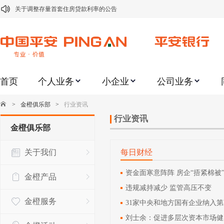
关于调整存量首套住房贷款利率的公告
关于修订《平安银行平安金积存业务协议书（个人）》的公告
关于修订《平安银行代理个人客户贵金属交易协议书》的公告
关于2021年劳动节期间代理贵金属业务风险提示的通知
首页
个人业务
小企业
公司业务
关于我行聚金宝交易软件升级更新的通知
关于加强代理贵金属业务风险防范的提示
>
金橙俱乐部
>
行业资讯
关于2020年端午节期间上金所代理业务调整合约保证金比例和涨跌幅度限制的
行业资讯
金橙俱乐部
关于进一步加强代理贵金属业务风险防范的提示
关于我们
每日财经
关于加强代理贵金属业务风险防范的提示
关于平安银行电子版信用卡更名为平安银行数字信用卡的公告
资金面寒意阵阵 房企“捂紧棉被
金橙产品
违规减持减少 监管高压不变
金橙服务
31家中央和地方国有企业纳入
刘士余：促进多层次资本市场健