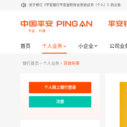
关于修订《平安银行平安金积存业务协议书（个人）》的公告
关于修订《平安银行代理个人客户贵金属交易协议书》的公告
关于2021年劳动节期间代理贵金属业务风险提示的通知
关于我行聚金宝交易软件升级更新的通知
首页
个人业务
小企业
公司业
关于加强代理贵金属业务风险防范的提示
关于2020年端午节期间上金所代理业务调整合约保证金比例和涨
银行首页
个人业务
贷款利率
>
>
关于进一步加强代理贵金属业务风险防范的提示
关于加强代理贵金属业务风险防范的提示
关于平安银行电子版信用卡更名为平安银行数字信用卡的公告
个人网上银行登录
关于调整存量首套住房贷款利率的公告
注册