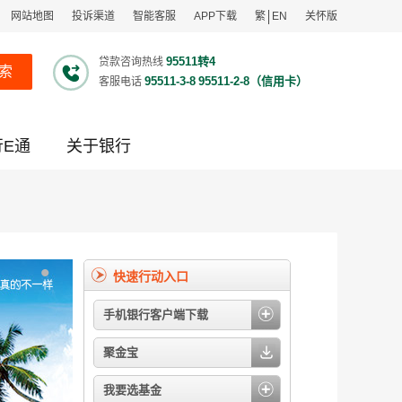
网站地图
投诉渠道
智能客服
APP下载
繁
EN
关怀版
95511转4
贷款咨询热线
索
95511-3-8
95511-2-8（信用卡）
客服电话
行E通
关于银行
•
快速行动入口
手机银行客户端下载
聚金宝
我要选基金