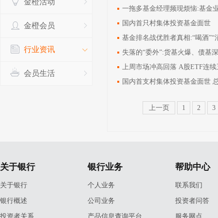
金橙活动
一拖多基金经理频现烦恼:基金业
国内首只村集体投资基金面世
金橙会员
基金排名战优胜者真相:“喝酒”“
行业资讯
失落的“委外”:货基火爆、债基
上周市场冲高回落 A股ETF连
会员生活
国内首支村集体投资基金面世 总
上一页
1
2
3
关于银行
银行业务
帮助中心
关于银行
个人业务
联系我们
银行概述
公司业务
投资者问答
投资者关系
产品信息查询平台
服务网点