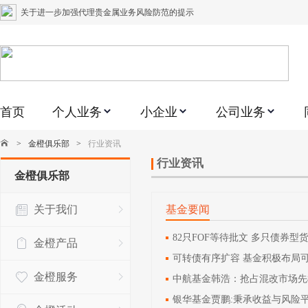
关于进一步加强代理贵金属业务风险防范的提示
关于加强代理贵金属业务风险防范的提示
关于平安银行电子版信用卡更名为平安银行数字信用卡的公告
关于调整存量首套住房贷款利率的公告
首页
个人业务
小企业
公司业务
关于修订《平安银行平安金积存业务协议书（个人）》的公告
关于修订《平安银行代理个人客户贵金属交易协议书》的公告
>
金橙俱乐部
>
行业资讯
关于2021年劳动节期间代理贵金属业务风险提示的通知
行业资讯
金橙俱乐部
关于我行聚金宝交易软件升级更新的通知
关于我们
基金要闻
关于加强代理贵金属业务风险防范的提示
关于2020年端午节期间上金所代理业务调整合约保证金比例和涨跌幅度限制的
82只FOF等待批文 多只债券型
金橙产品
可转债有序扩容 基金积极布局
金橙服务
中航基金韩浩：抢占混改市场先
银华基金贾鹏:秉承收益与风险