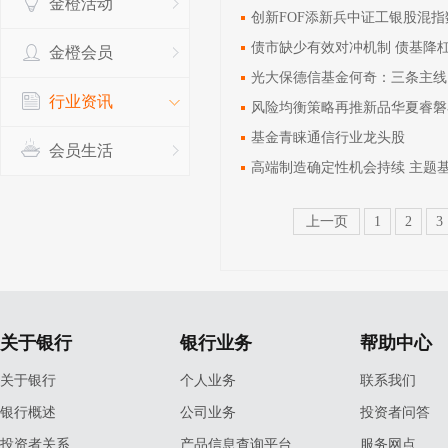
金橙活动
创新FOF添新兵中证工银股混
债市缺少有效对冲机制 债基降
金橙会员
光大保德信基金何奇：三条主线
行业资讯
风险均衡策略再推新品华夏睿磐
基金青睐通信行业龙头股
会员生活
高端制造确定性机会持续 主题
上一页
1
2
3
关于银行
银行业务
帮助中心
关于银行
个人业务
联系我们
银行概述
公司业务
投资者问答
投资者关系
产品信息查询平台
服务网点