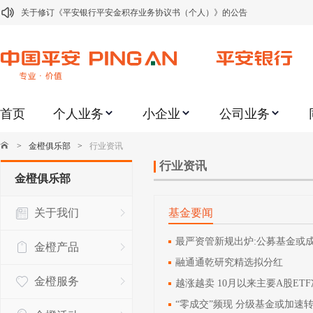
关于修订《平安银行平安金积存业务协议书（个人）》的公告
关于修订《平安银行代理个人客户贵金属交易协议书》的公告
关于2021年劳动节期间代理贵金属业务风险提示的通知
关于我行聚金宝交易软件升级更新的通知
首页
个人业务
小企业
公司业务
关于加强代理贵金属业务风险防范的提示
关于2020年端午节期间上金所代理业务调整合约保证金比例和涨跌幅度限制的
>
金橙俱乐部
>
行业资讯
关于进一步加强代理贵金属业务风险防范的提示
行业资讯
金橙俱乐部
关于加强代理贵金属业务风险防范的提示
关于我们
基金要闻
关于平安银行电子版信用卡更名为平安银行数字信用卡的公告
关于调整存量首套住房贷款利率的公告
最严资管新规出炉:公募基金或
金橙产品
融通通乾研究精选拟分红
金橙服务
越涨越卖 10月以来主要A股ET
“零成交”频现 分级基金或加速