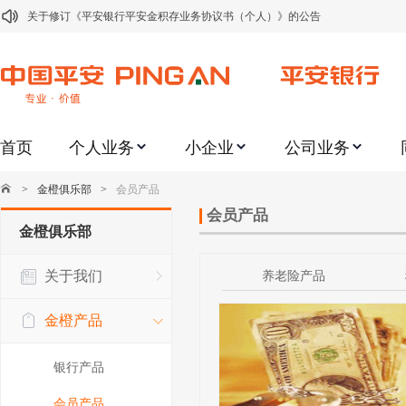
关于修订《平安银行平安金积存业务协议书（个人）》的公告
关于修订《平安银行代理个人客户贵金属交易协议书》的公告
关于2021年劳动节期间代理贵金属业务风险提示的通知
关于我行聚金宝交易软件升级更新的通知
首页
个人业务
小企业
公司业务
关于加强代理贵金属业务风险防范的提示
关于2020年端午节期间上金所代理业务调整合约保证金比例和涨跌幅度限制的
>
金橙俱乐部
>
会员产品
关于进一步加强代理贵金属业务风险防范的提示
会员产品
金橙俱乐部
关于加强代理贵金属业务风险防范的提示
关于我们
养老险产品
关于平安银行电子版信用卡更名为平安银行数字信用卡的公告
关于调整存量首套住房贷款利率的公告
金橙产品
银行产品
会员产品