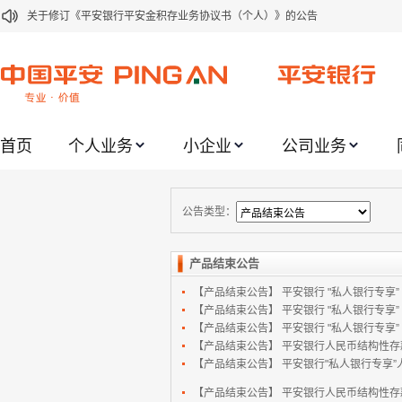
关于修订《平安银行平安金积存业务协议书（个人）》的公告
关于修订《平安银行代理个人客户贵金属交易协议书》的公告
关于2021年劳动节期间代理贵金属业务风险提示的通知
关于我行聚金宝交易软件升级更新的通知
首页
个人业务
小企业
公司业务
关于加强代理贵金属业务风险防范的提示
关于2020年端午节期间上金所代理业务调整合约保证金比例和涨跌幅度限制的
关于进一步加强代理贵金属业务风险防范的提示
公告类型：
关于加强代理贵金属业务风险防范的提示
产品结束公告
关于平安银行电子版信用卡更名为平安银行数字信用卡的公告
【产品结束公告】
平安银行 "私人银行专享” .
关于调整存量首套住房贷款利率的公告
【产品结束公告】
平安银行 "私人银行专享” .
【产品结束公告】
平安银行 "私人银行专享” .
【产品结束公告】
平安银行人民币结构性存款(1
【产品结束公告】
平安银行"私人银行专享”人
【产品结束公告】
平安银行人民币结构性存款(1