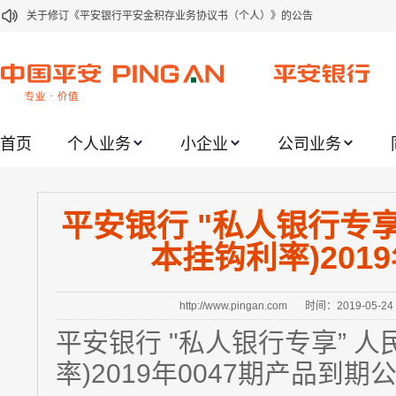
关于修订《平安银行平安金积存业务协议书（个人）》的公告
关于修订《平安银行代理个人客户贵金属交易协议书》的公告
关于2021年劳动节期间代理贵金属业务风险提示的通知
关于我行聚金宝交易软件升级更新的通知
关于加强代理贵金属业务风险防范的提示
首页
个人业务
小企业
公司业务
关于2020年端午节期间上金所代理业务调整合约保证金比例和涨跌幅度限制的
关于进一步加强代理贵金属业务风险防范的提示
平安银行 "私人银行专享
关于加强代理贵金属业务风险防范的提示
本挂钩利率)201
关于平安银行电子版信用卡更名为平安银行数字信用卡的公告
关于调整存量首套住房贷款利率的公告
http://www.pingan.com
时间：2019-05-24
平安银行 "私人银行专享” 人
率)2019年0047期产品到期